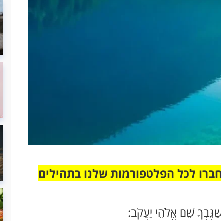
חברו לכל הפלטפורמות שלנו בתהילים
יְשַגֶּבְךָ שֵׁם אֱלֹהֵי יַעֲקֹב: