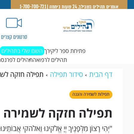
אומרים תהילים בשבילך, 24 שעות ביממה | 1-700-700-721
סרטונים קצרים
פתיחת ספר ליקירך
השם שלי בתהילים
תהילים לרפואה
תהילים לפרנסה
דף הבית
סידור תפילה
תפילה חזקה לשמ
תפילות לשמירה והגנה
תפילה חזקה לשמירה ו
"יְהִי רָצוֹן מִלְּפָנֶיךָ יְיָ אֱלֹקינוּ וֵאלֹהקי אֲבוֹתֵינו