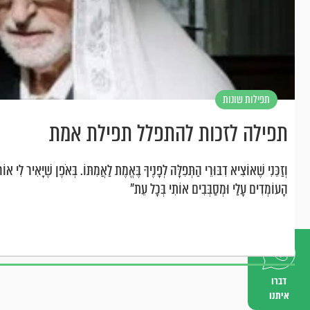
תפילות שונות
תפילה לזכות להתפלל תפילת אמת
וְזַכֵּנִי שֶׁאוֹצִיא דִבּוּרֵי הַתְּפִלָּה לְפָנֶיךָ בֶּאֱמֶת לַאֲמִתּוֹ. בְּאֹפֶן שֶׁיָּאִיר לִי
הָעוֹמְדִים עָלַי וּמְסַבְּבִים אוֹתִי בְּכָל עֵת"
דברו
איתנו