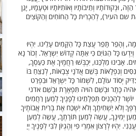
זֶּה, וּנְקוּדוֹתָיו וְתֵיבוֹתָיו וְאוֹתִיּוֹתָיו וּטְעָמָיו, יָגֵן
מר את שם העיר), לְהַכְרִית כָּל הַחוֹחִים וְהַקּוֹצִים
מָה, וְהָפֵר תָּפֵר עֲצַת כָּל הַקָּמִים עָלֵינוּ. יִהְיוּ
, וְיֵדְעוּ כָּל הַגּוֹיִם כִּי אַתָּה קְדוֹשׁ יִשְרָאֵל. זְכוֹר נָא
מִים. אָבִינוּ מַלְכֵּנוּ, יִכְבְּשׁוּ רַחֲמֶיךָ אֶת כַּעַסְךָ,
 נִסִּים וְנִפְלָאוֹת בְּשֵׁם אֲדֹנָי צְבָאוֹת, לְנַצֵּחַ בּוֹ
ַדִּיק יְסוֹד עוֹלָם, לִשְׁמוֹר כָּל יִשְרָאֵל וּבִפְרַט
יה כֶּתֶר וּבְשֵׁם הויה תִּפְאֶרֶת וּבְשֵׁם אדני
ֵי יוֹשֶׁר לְהַכְנִיס תְּפִלָתֵינוּ לְפָנֶיךָ לְמַעַן רַחֲמִים
ְפְּךָ וְלֹא יַשְׁחִיתֶךָ וְלֹא יִשְׁכַּח אֶת בְּרִית אֲבוֹתֶיךָ
עַן יְמִינֶךָ, עֲשֵה לְמַעַן תּוֹרָתֶךָ, עֲשֵה לְמַעַן
נִי. יִהְיוּ לְרָצוֹן אִמְרֵי פִי וְהֶגְיוֹן לִבִּי לְפָנֶיךָ יְיָ