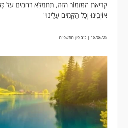
קְרִיאַת הַמִּזְמוֹר הַזֶּה, תִּתְמַלֵּא רַחֲמִים עַל כָּל יִ
אוֹיְבֵינוּ וְכָל הַקָּמִים עָלֵינוּ"
18/06/25 | כ"ב סיון התשפ"ה