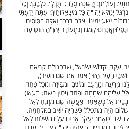
נְחֹתֶיךָ וְעוֹלָתְךָ יְדַשְּׁנֶה סֶלָה: יִתֶּן לְךָ כִלְבָבֶךָ וְכָל
ִדְגֹּל יְמַלֵּא יִהֵוִ"הָ כָּל מִשְׁאֲלוֹתֶיךָ: עַתָּה יָדַעְתִּי
ִגְבוּרוֹת יֵשַׁע יְמִינוֹ: אֵלֶּה בָרֶכֶב וְאֵלֶּה בַסּוּסִים
וְנָפָלוּ וַאֲנַחְנוּ קַמְנוּ וַנִּתְעוֹדָד יִהְוִ"הָ הוֹשִׁיעָה
ֲבִיר יַעֲקֹב, קְדוֹשׁ יִשְֹרָאֵל, שֶׁבִּסְגוּלַת קְרִיאַת
אֵל יוֹשְׁבֵי הָעִיר הַזּוּ (יאמר את שם העיר),
לֵנוּ מֵרָעָה וּמֵרָעָב וּמִשְּׁבִי וּמִבִּיזָה וּמִכָּל פַּחַד
וּ, תִּפֹּל עֲלֵיהֶם אֵימָתָה וָפַחַד (יכוין בשם: תעאו)
קֹב בְּבֵית אֵל כְּשֶׁאָמַר וְאֶעֱשֶה שָׁם מִזְבֵּחַ לָאֵל
ַשָּׁלוֹם הָיָה מִתְפַּלֵל כְּשֶׁהָיָה יוֹאָב בַּמִּלְחָמָה,
וּא הַשֵּׁם שֶׁאָמַר יַעֲקֹב אָבִינוּ עָלָיו הַשָּׁלוֹם לָאֵל
א אֵלֶיךָ (יכוון במחשבה: אהיה יהו"ה אדני) יַעֲנֵנוּ