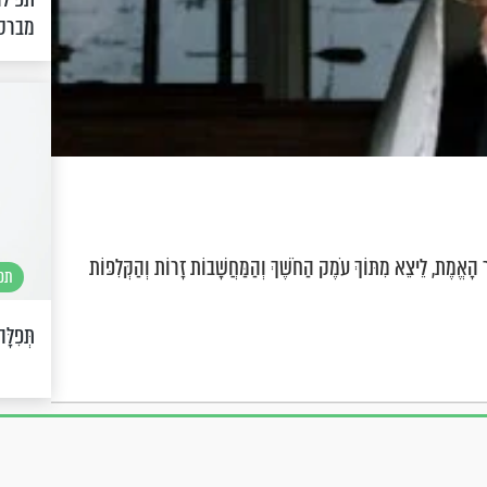
מברס
 אוֹר הָאֱמֶת, לֵיצֵא מִתּוֹךְ עֹמֶק הַחֹשֶׁךְ וְהַמַּחֲשָׁבוֹת זָרוֹת וְהַקְּלִפּוֹת
תפי
תְּפִלָּ