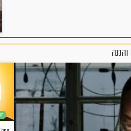
והגנה
תפי
תפילה