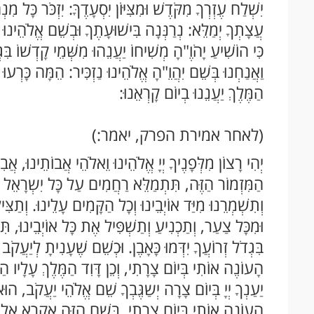
יִשְׁלַח עֶזְרְךָ מִקֹּדֶשׁ וּמִצִּיּוֹן יִסְעָדֶךָּ: יִזְכֹּר כָּל מִ
עֲצָתְךָ יְמַלֵּא: נְרַנְּנָה בִּישׁוּעָתֶךָ וּבְשֵׁם אֱלֹהֵינוּ נ
כִּי הוֹשִׁיעַ יָהֹוֶ"הָ מְשִׁיחוֹ יַעֲנֵהוּ מִשְּׁמֵי קָדְשׁוֹ בּ
וַאֲנַחְנוּ בְּשֵׁם יִהֲוֵ"הָ אֱלֹהֵינוּ נַזְכִּיר: הֵמָּה כָּרְעוּ 
הַמֶּלֶךְ יַעֲנֵנוּ בְיוֹם קָרְאֵנוּ:
(לאחר אמירת הפרק, יאמר:)
יְהִי רָצוֹן מִלְּפָנֶיךָ יְיָ אֱלֹהֵינוּ וֵאלֹהֵי אֲבוֹתֵינוּ, א
הַמִּזְמוֹר הַזֶּה, תִּתְמַלֵּא רַחֲמִים עַל כָּל יִשְרָ
וְתִשְׁמְרֵנוּ מִיַּד אוֹיְבֵינוּ וְכָל הַקָּמִים עָלֵינוּ. וְתַצִּי
וּמִכָּל צַעַר, וְתַכְנִיעַ וְתַשְׁפִּיל אֶת כָּל אוֹיְבֵינ
בִּגְדֹל זְרוֹעֲךָ יִדְּמוּ כָּאָבֶן. וּכְשֵׁם שֶׁעָנִיתָ לְיַעֲ
הָעוֹנֶה אוֹתִי בְּיוֹם צָרָתִי, וְכֵן דָּוִד הַמֶּלֶךְ עָלָיו ה
יַעַנְךָ יְיָ בְּיוֹם צָרָה יְשַגֶּבְךָ שֵׁם אֱלֹהֵי יַעֲקֹב, ה
הָעוֹנֶה אוֹתִי בְּיוֹם צָרָתִי, בְּשֵׁם הַזֶּה אֶקְרָ