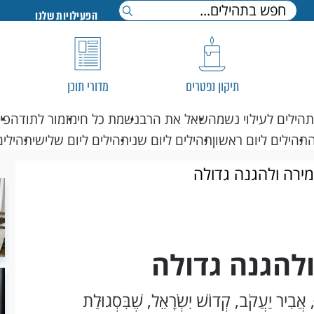
הפעילויות שלנו
תיקון נפטרים
מדורי תוכן
תהילים לעילוי נשמה
שאל את הרב
נשמת כל חי
מזמור לתודה
פי
תהילים ליום ראשון
תהילים ליום שני
תהילים ליום שלישי
תהילים
ירה ולהגנה גדולה
להגנה גדולה
ּ, אֲבִיר יַעֲקֹב, קְדוֹשׁ יִשְֹרָאֵל, שֶׁבִּסְגוּלַת