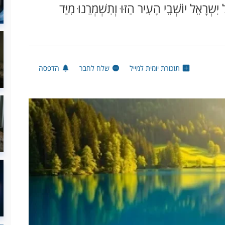
שְרָאֵל יוֹשְׁבֵי הָעִיר הַזּוּ וְתִשְׁמְרֵנוּ מִיַּד
תזכורת יומית למייל
שלח לחבר
הדפסה