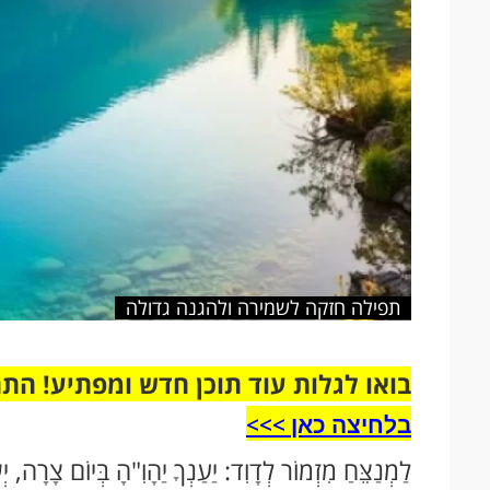
תפילה חזקה לשמירה ולהגנה גדולה
בואו לגלות עוד תוכן חדש ומפתיע! הת
בלחיצה כאן >>>​
לַמְנַצֵּחַ מִזְמוֹר לְדָוִד: יַעַנְךָ יַהָוִ"הָ בְּיוֹם צָרָה, 