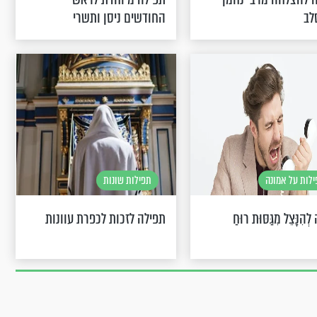
לב
החודשים ניסן ותשרי
לות על אמונה
תפילות שונות
ה לְהִנָּצֵל מִגַּסּוּת רוּחַ
תפילה לזכות לכפרת עוונות