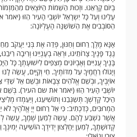
בְיוֹם קָרְאֵנוּ. וּזְכוּת הַשֵּׁמוֹת הַיּוֹצְאִים מִהַמִּזְמוֹר הַ
עָלֵינוּ וְעַל כָּל יִשְרָאֵל יוֹשְׁבֵי הָעִיר הַזּוּ (יא
הַסּוֹבְבִים אֶת הַשׁוֹשַׁנָּה הָעֶלְיוֹנָה:
אָנָּא מֶלֶךְ רַחוּם וְחַנּוּן, פְּדֵה אֶת בְּנֵי יַעֲקֹב מֵחֵ
נֶגֶד פָּנֶיךָ צָרוֹתֵינוּ, וּרְאֵה בְעָנְיֵינוּ וְרִיבָה רִיבֵנוּ
בָּנֶיךָ עֲנִיִּים וְאֶבְיוֹנִים מְצַפִּים לִישׁוּעָתְךָ כָּל הַיָּ
וְיָגוֹלוּ רַחֲמֶיךָ עַל מִדּוֹתֶיךָ. חַי וְקַיָּים, עֲשֵֹה לָנוּ
אוֹיְבֶיךָ, וּבְשֵׁם אֱלֹהִים צְבָאוֹת וּבְשֵׁם אֵל שַׁדַּי צ
יוֹשְׁבֵי הָעִיר הַזּוּ (יאמר את שם העיר). בְּשֵׁם אה
הֵיכַל קָדְשְׁךָ תְּשַגְּבֵנוּ וְתוֹשִׁיעֵנוּ, וְיַעַמְדוּ מְלִיצ
הַמְרוּבִּים, כְּדִכְתִיב: כִּי אֵל רַחוּם יְיָ אֱלֹהֶיךָ לֹא יַר
אֲשֶׁר נִשְׁבַּע לָהֶם. עֲשֵה לְמַעַן שְׁמֶךָ, עֲשֵה לְמַ
קְדוּשָׁתֶךָ, לְמַעַן יֵחָלְצוּן יְדִידֶךָ הוֹשִׁיעָה יְמִינְךָ וַעֲנֵ
צוּרִי וְגוֹאֲלִי: