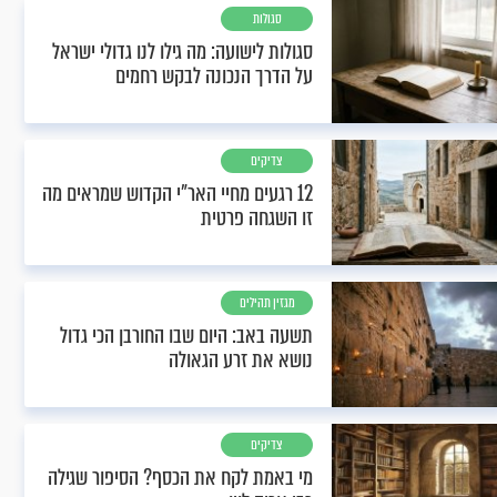
סגולות
סגולות לישועה: מה גילו לנו גדולי ישראל
על הדרך הנכונה לבקש רחמים
צדיקים
12 רגעים מחיי האר"י הקדוש שמראים מה
זו השגחה פרטית
מגזין תהילים
תשעה באב: היום שבו החורבן הכי גדול
נושא את זרע הגאולה
צדיקים
מי באמת לקח את הכסף? הסיפור שגילה