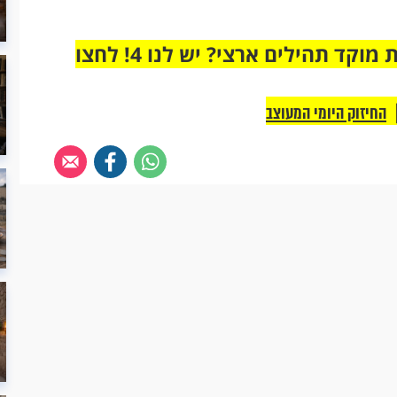
מחוברים רק לקבוצת ווטסאפ אחת מבית מוקד תהילים ארצי? יש לנו 4! לחצו
החיזוק היומי המעוצב