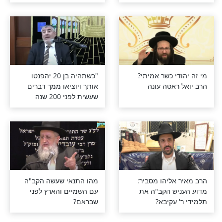
ת של היצר הרע
הרב יגאל כהן: "יש רק אחד
?
יחיד ומיוחד שולט בכל
העולמות"
י כשר אמיתי?
"כשתהיה בן 20 יהפנטו
ראטה עונה
אותך ויוציאו ממך דברים