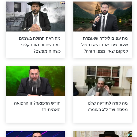
דות השביע ר'
"אם את לא יודעת מה את
ר' עקיבא לא
שווה, לעולם את תקנאי
בחברות שלך" - הרב יגאל
כהן על תת המודע שלנו
ה שהאדמו"ר
מרגיש מעורער? חפש את
ך התפעל ממנו?
האמת שאתה מאמין בה