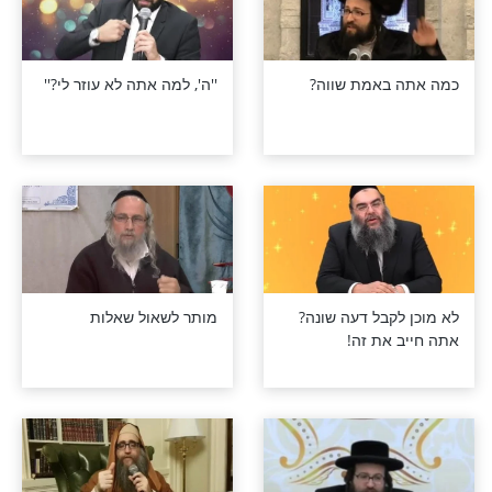
י ששכח לספור
כך ''תשכנע'' את הקב''ה
מר ונזכר אחרי
להעניק לך מתנות