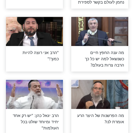
שה דורון על
גם אתה חייב להיות תמיד
דול שהביא ר'
מספר אחד?
ם בקשר לספירת
פץ חיים
"הרב אני רוצה להיות
ה יש כל כך
כמוך!"
 בעולם?