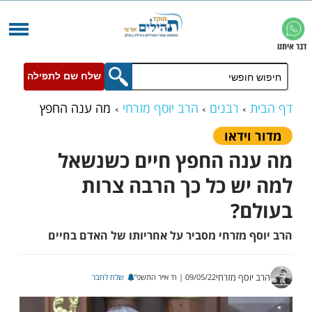
שלח שם לתפילה
רבנים
הרב יוסף מזרחי
מה ענה החפץ
שאל למה יש כל כך הרבה צרות בעולם?
ידאו
ה החפץ חיים כשנשאל
ש כל כך הרבה צרות
?
 מזרחי מסביר על אחריותו של האדם בחיים