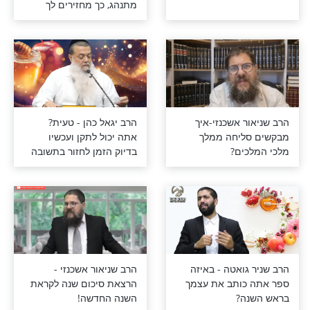
הן-איך חוזרים
הרב יואל ראטה - מה
ום הכיפורים?
שאתה עושה ואיך שאתה
מתנהג, כך מחזירים לך
משמיים!
 אשכנזי-איך
הרב יגאל כהן - טעית?
ליחה ממלך
אתה יכול לתקן ועכשיו
ים?
בדיוק הזמן לחזור בתשובה