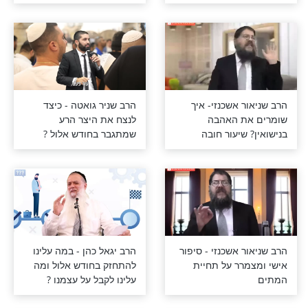
ואטה - באיזה
הרב שניאור אשכנזי -
כותב את עצמך
הרצאת סיכום שנה לקראת
ה?
השנה החדשה!
 אשכנזי- איך
הרב שניר גואטה - כיצד
ת האהבה
לנצח את היצר הרע