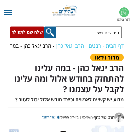
שלח שם לתפילה
רבנים
הרב יגאל כהן
הרב יגאל כהן - במה
תחזק בחודש אלול ומה עלינו לקבל על עצמנו ?
ידאו
גאל כהן - במה עלינו
ק בחודש אלול ומה עלינו
על עצמנו ?
שיים לאנשים וכיצד חודש אלול יכול לעזור ?