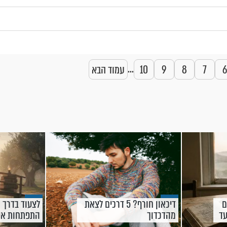
...
6
7
8
9
10
עמוד הבא
ם
דיכאון חורף? 5 דרכים לצאת
לצעוד בדרך 
עד
מהדכדוך
התפתחות אי
אבות