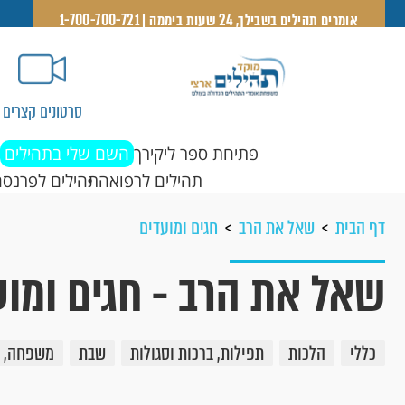
אומרים תהילים בשבילך, 24 שעות ביממה | 1-700-700-721
סרטונים קצרים
פתיחת ספר ליקירך
השם שלי בתהילים
תהילים לרפואה
תהילים לפרנסה
דף הבית
שאל את הרב
חגים ומועדים
שאל את הרב - חגים ומוע
כללי
הלכות
תפילות, ברכות וסגולות
שבת
משפחה, זו