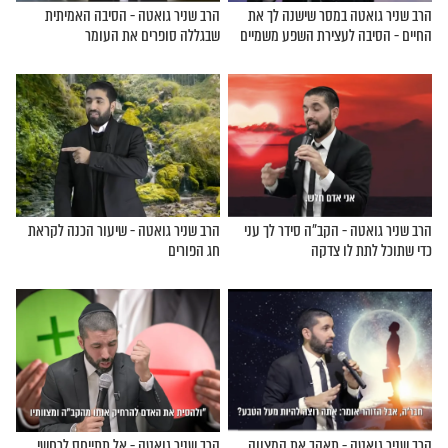
ה - נפלת? אל תישאר שם!
הרב שניר גואטה - כל תפילה שהתפללתי,
קדימה
ביקשתי לזכות את הרבים
ה במסר שישנה לך את
הרב שניר גואטה - הסיבה האמיתית
 לעצירת השפע משמיים
שבגללה סופרים את העומר