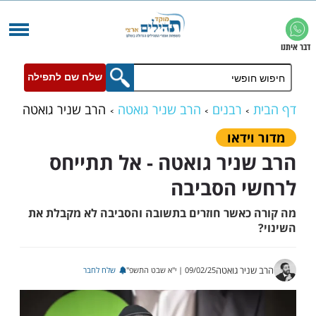
שלח שם לתפילה
רבנים
הרב שניר גואטה
הרב שניר גואטה
ייחס לרחשי הסביבה
ידאו
ניר גואטה - ‏אל תתייחס
 הסביבה
כאשר חוזרים בתשובה והסביבה לא מקבלת את