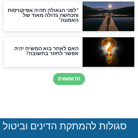
הותר לפרסום: לוחמי מילואים
נהרגו בדרום לבנון
ההסכם החשאי של טראמפ
ואיראן: בלי שקיפות ועם הרבה
סימני שאלה
המסמך האבוד שנחשף
במרתפי מוסקבה: כתב היד
הנדיר של הרשב"ם התגלה