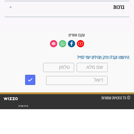
"משהו בתוכי ידע שההריון הזה
זקוק לתפילות": סיפור ישועה
מדהים בזכות התפילות מדי יום
"אשמח שתודיעו למתפללים
עלינו שהקב"ה שמע לתפילות
וחתמתי על חוזה עבודה אחרי
שנתיים של חיפוש!"
"לא להתייאש חס ושלום, גם
אם הזיווג עוד לא מגיע"