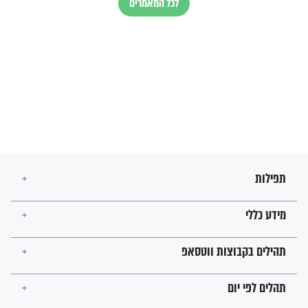
עולמית"
מה יהיו גבולות ארץ ישראל
בזמן הגאולה?
לכל המאמרים
ישועות תהילים
פציעת הראש של החייל הפכה
לנס רפואי בזכות...