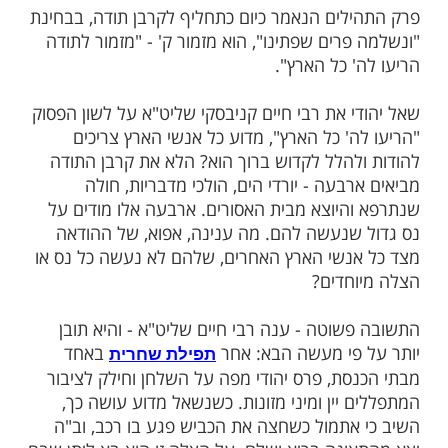
ות עוד תוכן חדש ומפתיע! התחברו לכל
מות שלנו בתהילים
בלחיצה כאן >>>​
בוע, פרשת צו, נאמר "אם על
יקריבנו".
תודה
לים הנאמר כיום כתחליף לקרבן תודה, בבחינת
רים שפתינו", הוא מזמור ק' - "מזמור לתודה
 כל הארץ".
י את רבי חיים קניבסקי שליט"א על לשון הפסוק
ה' כל הארץ", מדוע כל אנשי הארץ צריכים
להלל לקדוש ברוך הוא? הלא את קרבן התודה