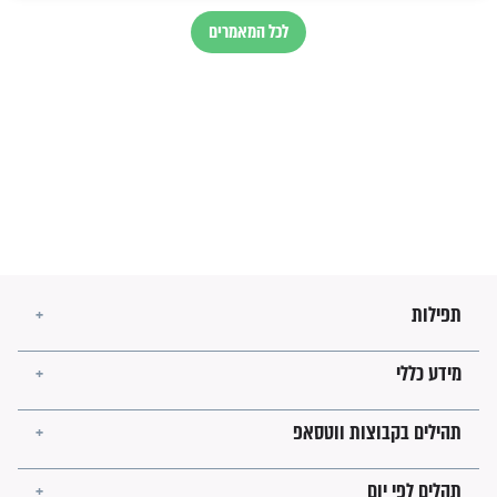
מה יהיו גבולות ארץ ישראל
בזמן הגאולה?
לכל המאמרים
ישועות תהילים
פציעת הראש של החייל הפכה
לנס רפואי בזכות...