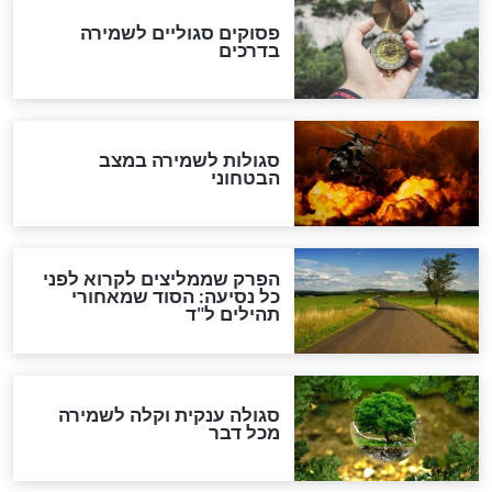
הרב שמואל אליהו: זה המפתח
לגאולה
זהו החוק הקוסמי שמחייב את
חורבנה של איראן לפי ספר
הזוהר הקדוש
בנו של הבבא סאלי: "אלו
השניות האחרונות לפני מלחמה
עולמית"