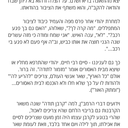
בעה - יורדי הים, הולכי מדבריות, חולה
היוצא מבית האסורים. ארבעה אלו מודים על
שנעשה להם. מה ענינה, אפוא, של ההודאה
נשי הארץ האחרים, שלהם לא נעשה כל נס או
חדים?
שוטה - ענה רבי חיים שליט"א - והיא תובן
פי מעשה הבא: אחר
באחד
תפילת שחרית
סת, פרס יהודי מפה על השלחן וחילק לציבור
יין ומיני מזונות. כשנשאל מדוע עושה כך,
אתמול כשחצה את הכביש פגע בו רכב, וב"ה
ונה בריא ושלם. על הצלה זו הוא בא ליתן שבח
הקב"ה, והוא משתף את הציבור בהודאתו.
ודי אחר פרס מפה והעמיד כיבוד לציבור