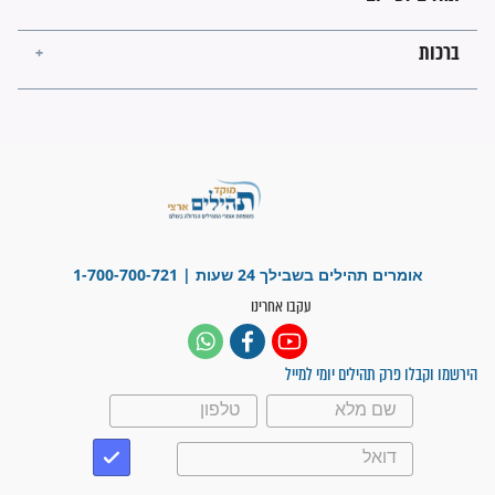
"משהו בתוכי ידע שההריון הזה
זקוק לתפילות": סיפור ישועה
מדהים בזכות התפילות מדי יום
"אשמח שתודיעו למתפללים
עלינו שהקב"ה שמע לתפילות
וחתמתי על חוזה עבודה אחרי
שנתיים של חיפוש!"
"לא להתייאש חס ושלום, גם
אם הזיווג עוד לא מגיע"
לכל המאמרים