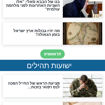
ות להמתקת הדינים וביטול
גזרות
סגולת ע"ב שמות הקודש
תפילה סגולית להמתקת
הדינים