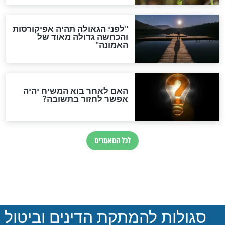
ההסכם החשאי של טראמפ
ואיראן: בלי שקיפות ועם הרבה
סימני שאלה
המסמך האבוד שנחשף
במרתפי מוסקבה: כתב היד
הנדיר של הרשב"ם התגלה
שורדת השואה שחוגגת 100:
"מודה לקב"ה על כל השנים"