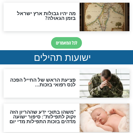
ות להמתקת הדינים וביטול
גזרות
סגולת ע"ב שמות הקודש
תפילה סגולית להמתקת
הדינים