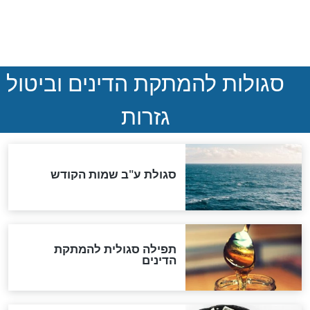
המסמך האבוד שנחשף
במרתפי מוסקבה: כתב היד
הנדיר של הרשב"ם התגלה
שורדת השואה שחוגגת 100:
"מודה לקב"ה על כל השנים"
לכל המאמרים
אחרית הימים