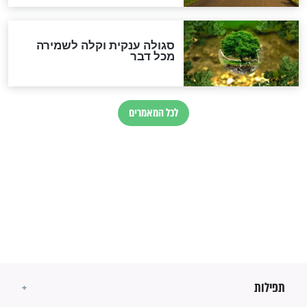
זהו החוק הקוסמי שמחייב את
חורבנה של איראן לפי ספר
הזוהר הקדוש
בנו של הבבא סאלי: "אלו
השניות האחרונות לפני מלחמה
עולמית"
מה יהיו גבולות ארץ ישראל
בזמן הגאולה?