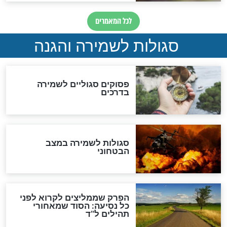
סגולה למתוק הדינים
כשממשמשים ובאים
לכל המאמרים
מיסטיקה וקבלה
הרב שמואל אליהו: זה המפתח
לגאולה