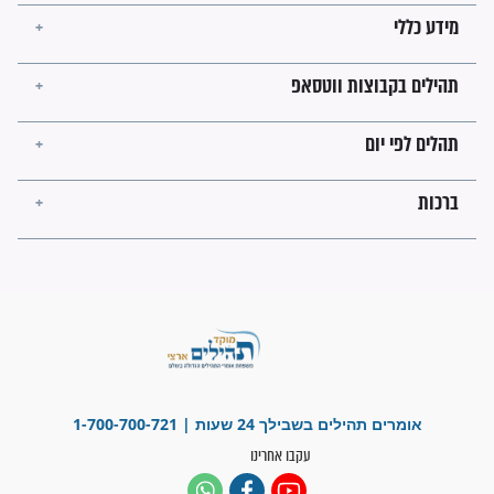
לכל המאמרים
ישועות תהילים
פציעת הראש של החייל הפכה
לנס רפואי בזכות...
"משהו בתוכי ידע שההריון הזה
זקוק לתפילות": סיפור ישועה
מדהים בזכות התפילות מדי יום
"אשמח שתודיעו למתפללים