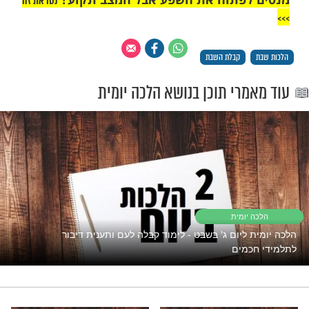
שאז מקבלת שבת בעל כורחה ולא מועיל
ם צורך גדול, אפשר להקל להדליק נרות שבת
חה ולהתנות שלא תקבל שבת, כיוון שבזמן הזה
והדלקת הנר היא היכר גמור שההדלקה
רך מצווה (ילקו"י עמ' תקמח).
"אך טוב וחסד"
פתוח את השפע אבל המצב תקוע?
נסו את זה
קבלת השבת