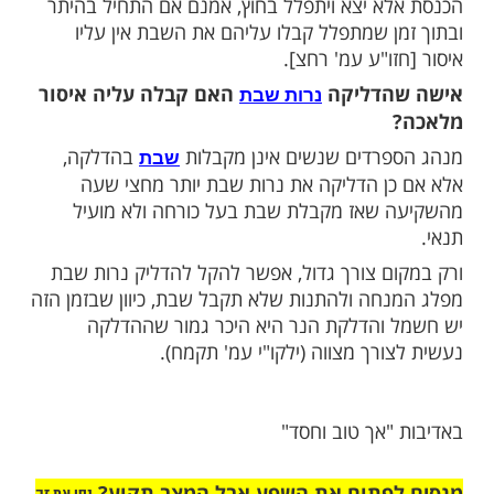
ות עוד תוכן חדש ומפתיע! התחברו לכל
מות שלנו בתהילים
בלחיצה כאן >>>​
ר להתפלל מנחה במקום שכבר קבלו את
בוא לבית הכנסת עד לאחר שהקהל קבלו
אמירת בואי כלה לא יתפלל מנחה באותו בית
א יצא ויתפלל בחוץ, אמנם אם התחיל בהיתר
ן שמתפלל קבלו עליהם את השבת אין עליו
ו"ע עמ' רחצ].
הדליקה
האם קבלה עליה איסור
נרות שבת
רדים שנשים אינן מקבלות
בהדלקה,
שבת
ן הדליקה את נרות שבת יותר מחצי שעה