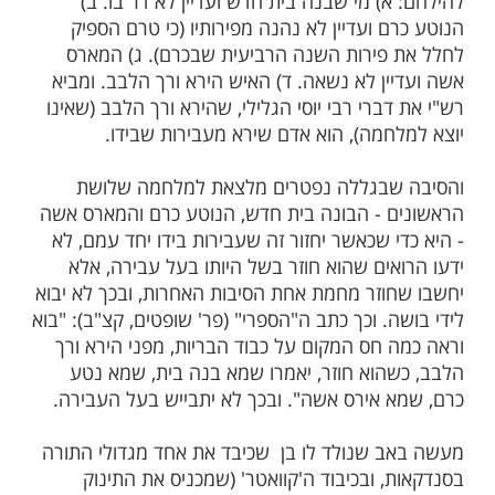
ות עוד תוכן חדש ומפתיע! התחברו לכל
מות שלנו בתהילים
בלחיצה כאן >>>​
שבוע כתוב שטרם יציאת העם למלחמה,
השוטרים, שישנם ארבעה שאינם יוצאים בצבא
) מי שבנה בית חדש ועדיין לא דר בו. ב)
 ועדיין לא נהנה מפירותיו (כי טרם הספיק
פירות השנה הרביעית שבכרם). ג) המארס
ין לא נשאה. ד) האיש הירא ורך הלבב. ומביא
ברי רבי יוסי הגלילי, שהירא ורך הלבב (שאינו
חמה), הוא אדם שירא מעבירות שבידו.
שבגללה נפטרים מלצאת למלחמה שלושת