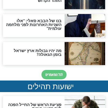
לכל המאמרים
ות להמתקת הדינים וביטול
גזרות
סגולת ע"ב שמות הקודש