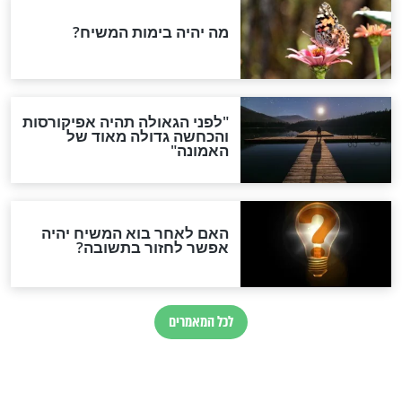
הותר לפרסום: לוחמי מילואים
נהרגו בדרום לבנון
ההסכם החשאי של טראמפ
ואיראן: בלי שקיפות ועם הרבה
סימני שאלה
המסמך האבוד שנחשף
במרתפי מוסקבה: כתב היד
הנדיר של הרשב"ם התגלה