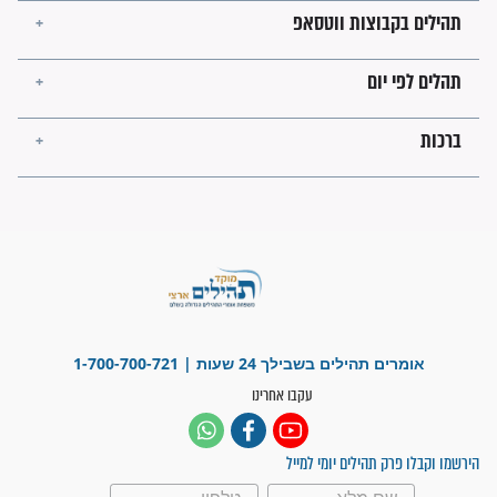
לנס רפואי בזכות...
"משהו בתוכי ידע שההריון הזה
זקוק לתפילות": סיפור ישועה
מדהים בזכות התפילות מדי יום
"אשמח שתודיעו למתפללים
עלינו שהקב"ה שמע לתפילות
וחתמתי על חוזה עבודה אחרי
שנתיים של חיפוש!"
"לא להתייאש חס ושלום, גם
אם הזיווג עוד לא מגיע"