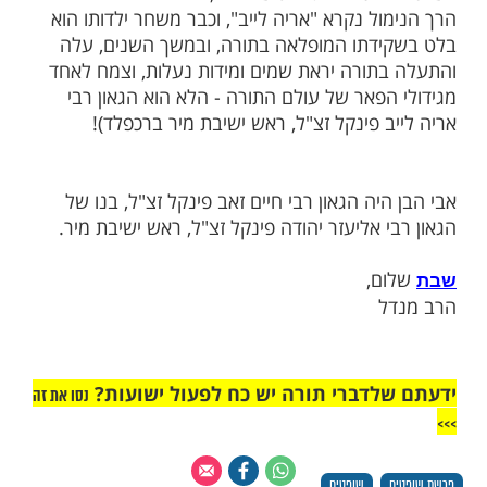
ביט מתוך אי-נעימות בעיניו של אותו גדול
נדקאות, והלה סימן לו בעיניו, בשפת רמזים
לא הוצאת הגה מהפה - 'אל תעורר שום
ניח לאיש להיות סנדק'... .
יית להוראת הגאון, והניח לאיש להיות סנדק.
ת, אבי הבן ניגש לאותו גדול ושאל: "ילמדנו
כי טובת התינוק לא היתה שדווקא כבוד תורתו
ק שלו?!"...
א יפסיד כלל וכלל", אמר לו הגאון, "וזאת משום
וה שלא לבייש יהודי, תעמוד לו כל ימי חייו,
 יהפוך לגדול בישראל...".
גש ביותר בסיפור הוא, ששמו בישראל של