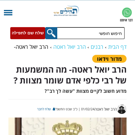
שלח שם לתפילה
רבנים
הרב יואל ראטה
הרב יואל ראטה-
ות של רבי כלפי אדם שומר מצוות ?
ידאו
ואל ראטה- מה המשמעות
י כלפי אדם שומר מצוות ?
ב לקיים מצוות "עשה לך רב"?