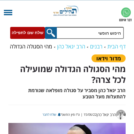
שלח שם לתפילה
רבנים
הרב יגאל כהן
מהי הסגולה הגדולה
לכל צרה?
ידאו
סגולה הגדולה שמועילה
רה?
 כהן מסביר על סגולה מופלאה שגורמת
 מעל הטבע