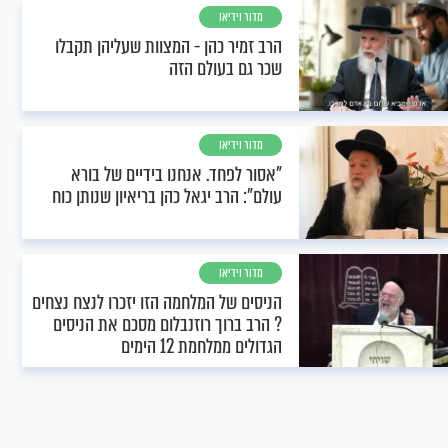
מדור וידיאו
הרב זמיר כהן - המצוות שעליהן תקבלו
שכר גם בעולם הזה
מדור וידיאו
"אסור לפחד. אנחנו בידיים של בורא
עולם": הרב יגאל כהן בריאיון שנותן כוח
מדור וידיאו
הניסים של המלחמה הזו יזכרו לנצח נצחים
? הרב ברוך רוזנבלום מסכם את הניסים
הגדולים ממלחמת 12 הימים