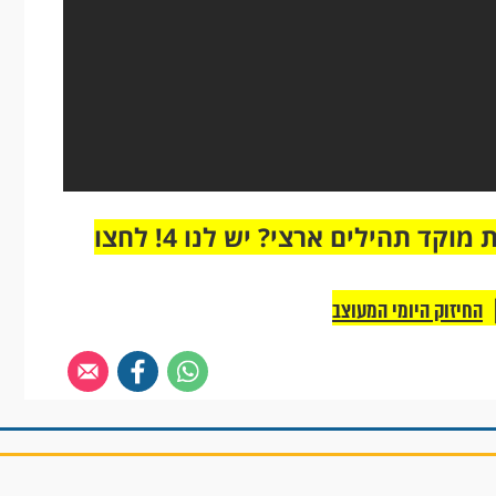
מחוברים רק לקבוצת ווטסאפ אחת מבית מוקד תהילים ארצי? יש לנו 4! לחצו
החיזוק היומי המעוצב