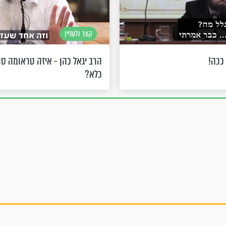
קצר ולעניין
ככה!
הרב יגאל כהן - איזה טראומה סו
כלא?