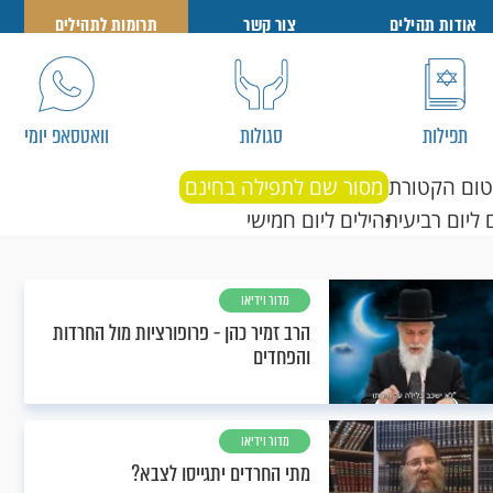
אודות תהילים
צור קשר
תרומות לתהילים
תפילות
סגולות
וואטסאפ יומי
טום הקטורת
מסור שם לתפילה בחינם
 ליום רביעי
תהילים ליום חמישי
מדור וידיאו
הרב זמיר כהן - פרופורציות מול החרדות
והפחדים
מדור וידיאו
מתי החרדים יתגייסו לצבא?