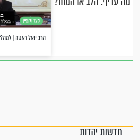
מה עדיף: הלב או המוח?
קצר ולעניין
הרב יואל ראטה | למה? 
חדשות יהדות