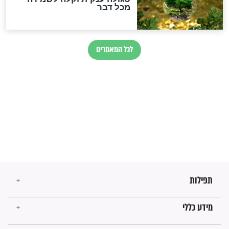
בנו של הבבא סאלי: "אלו
השניות האחרונות לפני מלחמה
עולמית"
מה יהיו גבולות ארץ ישראל
בזמן הגאולה?
לכל המאמרים
ישועות תהילים