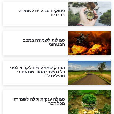
לכל המאמרים
מיסטיקה וקבלה
הרב שמואל אליהו: זה המפתח
לגאולה
זהו החוק הקוסמי שמחייב את
חורבנה של איראן לפי ספר
הזוהר הקדוש