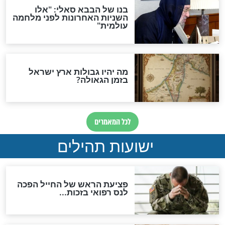
לכל המאמרים
ות להמתקת הדינים וביטול
גזרות
סגולת ע"ב שמות הקודש