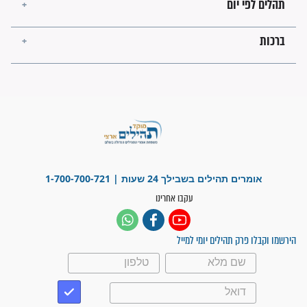
פציעת הראש של החייל הפכה
לנס רפואי בזכות...
"משהו בתוכי ידע שההריון הזה
זקוק לתפילות": סיפור ישועה
מדהים בזכות התפילות מדי יום
"אשמח שתודיעו למתפללים
עלינו שהקב"ה שמע לתפילות
וחתמתי על חוזה עבודה אחרי
שנתיים של חיפוש!"
"לא להתייאש חס ושלום, גם