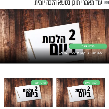
ילקו"י סימן תקכז].
"אך טוב וחסד"
פתוח את השפע אבל המצב תקוע?
נסו את זה
עירוב תבשילין
רי תוכן בנושא הלכה יומית