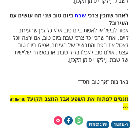
כין את כל צרכיו מערב יום טוב לשבת,
ך להניח עירוב?
ן שגם המכין את כל צרכיו מערב יום טוב יניח
לין ,הואיל ויש חובה להדליק נר מיום טוב שני
ם מניחים עירוב תבשילין בשביל הדלקת הנרות
 יברכו, שספק ברכות להקל, אלא רק יאמרו
ובא יהא שרי לנא לאדלוקי שרגא מיום טוב
קו"י סימן תקכז].
כין צרכי
ביום טוב שני מה עושים עם
שבת
ל או לאפות ביום טוב אלא כל זמן שהעירוב
ר שהכין כל צרכי שבת ביום טוב, אם ירצה יוכל
 הפת והתבשיל של העירוב, אפילו ביום טוב
לם טוב לאכלו בליל שבת, או בסעודה שלישית