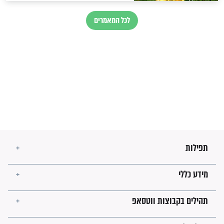
בנו של הבבא סאלי: "אלו
השניות האחרונות לפני מלחמה
עולמית"
מה יהיו גבולות ארץ ישראל
בזמן הגאולה?
לכל המאמרים
ישועות תהילים