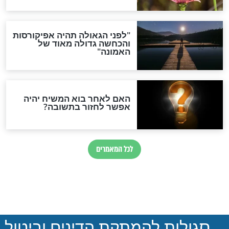
חדשות יהדות
הותר לפרסום: לוחמי מילואים
נהרגו בדרום לבנון
ההסכם החשאי של טראמפ
ואיראן: בלי שקיפות ועם הרבה
סימני שאלה
המסמך האבוד שנחשף
במרתפי מוסקבה: כתב היד
הנדיר של הרשב"ם התגלה