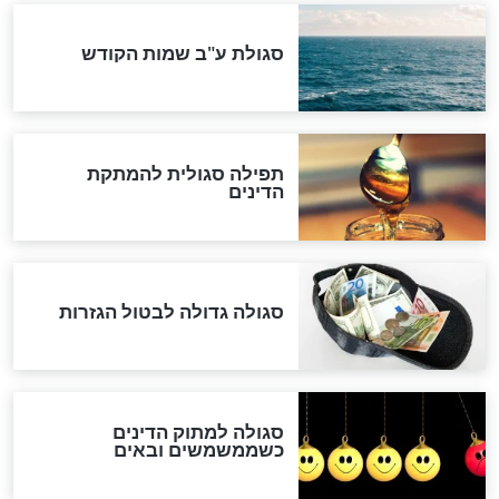
ההסכם החשאי של טראמפ
ואיראן: בלי שקיפות ועם הרבה
סימני שאלה
המסמך האבוד שנחשף
במרתפי מוסקבה: כתב היד
הנדיר של הרשב"ם התגלה
שורדת השואה שחוגגת 100:
"מודה לקב"ה על כל השנים"
לכל המאמרים