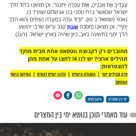
ת על הרצפה סמוך לפתח בשעת אמירת "תיקון
מר את התיקון בכוונה ובקול נהי ובכי על חורבן
ש, ועל הריגת הצדיקים, ועל צערם של ישראל
בגלות המרה הזו. וטוב לחלוץ את הנעליים קודם
קון רחל". (ה"ב א יא)
ת על הרצפה ממש, ואינו מוכרח לתת שטיח או
שכתבו המקובלים לתת בגד להפסיק בינו
ה דוקא כשיושב על קרקע עולם עפר, אבל
ל קרקע המרוצפת באבנים או נסרים, אין צריך,
 רעה שורה אלא על קרקע עולם. ומטעם זה, אף
שלחן ערוך פסק (סימן קפא ס"ב) שמים