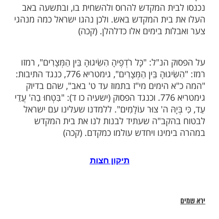
המצרים
יכה (א ג): "כָּל רֹדְפֶיהָ הִשִּׂיגוּהָ
בֵּין
", דרשו חז"ל: אלו הימים שבין שבעה עשר
שעה באב, שבהם נכנסו האויבים לירושלים עיר
רעו פרעות בישראל, עד שביום שבעה באב
ית המקדש להרוס ולהשחית בו, ובתשעה באב
בית המקדש באש. ולכן נהגו ישראל כמה מנהגי
ות בימים אלו כדלהלן. (קכה)
ל: "כָּל רֹדְפֶיהָ הִשִּׂיגוּהָ בֵּין הַמְּצָרִים", רמזו
רמז: "הִשִּׂיגוּהָ בֵּין הַמְּצָרִים", גימטריא 776, כנגד התיבות:
 הימים מי"ז בתמוז עד ט' באב", שהם בדיוק