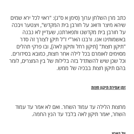
גימטריא 776. וכנגד הפסוק (ישעיה כו ד): "בִּטְחוּ בַה' עֲדֵי
בְּיָהּ ה' צוּר עוֹלָמִים". ללמדנו שעלינו עם ישראל
קב"ה שעתיד לבנות לנו את בית המקדש
מינו ויחדש עולמו כמקדם. (קכה)
תיקון חצות
שלחן ערוך (סימן א ס"ג): "ראוי לכל ירא שמים
ר ודואג על חורבן בית המקדש", ויצטער ויבכה