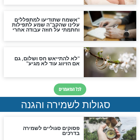
ות להמתקת הדינים וביטול
גזרות
סגולת ע"ב שמות הקודש
תפילה סגולית להמתקת
הדינים