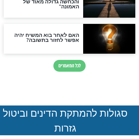
חר חורבן בית
תפילה וסגולה לימי בין
המצרים - ליום ג’ אב
חדשות יהדות
הותר לפרסום: לוחמי מילואים
נהרגו בדרום לבנון