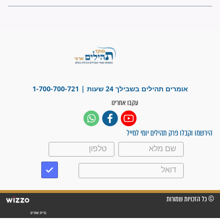
לכל המאמרים
ישועות תהילים
פציעת הראש של החייל הפכה
לנס רפואי בזכות...
"משהו בתוכי ידע שההריון הזה
זקוק לתפילות": סיפור ישועה
מדהים בזכות התפילות מדי יום