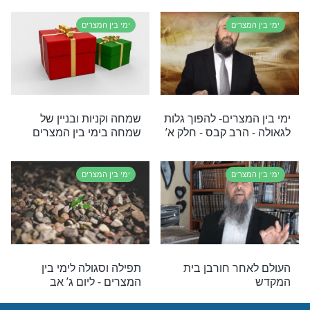
לֶאֱכֹל בָּשָׂר
תפילה וסגולה לימי בין
ַשָּׁבוּעוֹת?
המצרים - ליום ד’ אב
צרים
ימי בין המצרים
 להסתפר או
איסורים החלים בשבוע שחל
בין המצרים?
בו תשעה באב