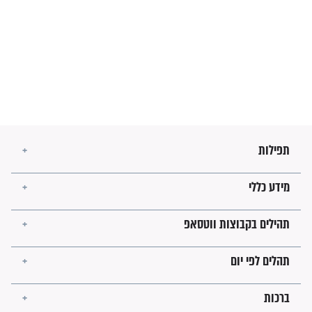
זהו החוק הקוסמי שמחייב את
חורבנה של איראן לפי ספר
הזוהר הקדוש
בנו של הבבא סאלי: "אלו
השניות האחרונות לפני מלחמה
עולמית"
מה יהיו גבולות ארץ ישראל
בזמן הגאולה?