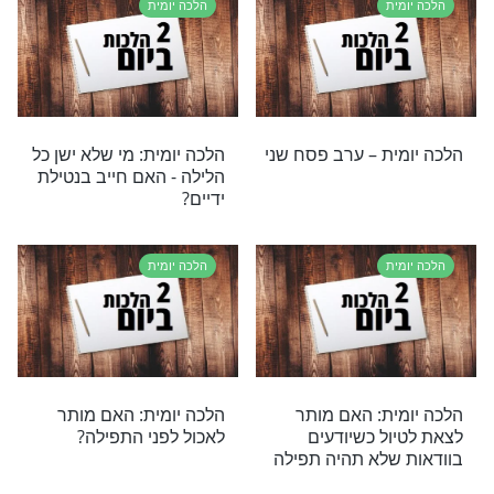
ת
הלכה יומית
ת – לבבות דלק
הלכה יומית – אכילת אורז
בפסח
ת
הלכה יומית