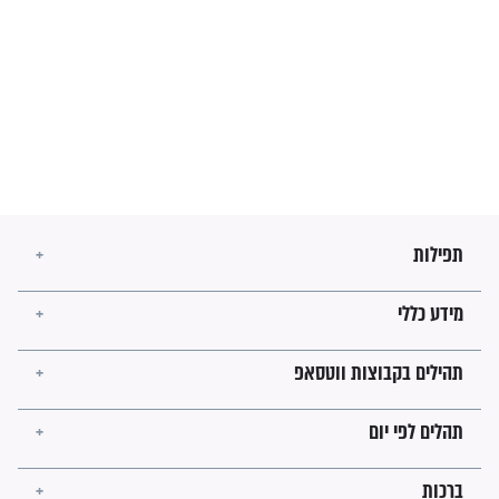
מה יהיו גבולות ארץ ישראל
בזמן הגאולה?
לכל המאמרים
ישועות תהילים
פציעת הראש של החייל הפכה
לנס רפואי בזכות...