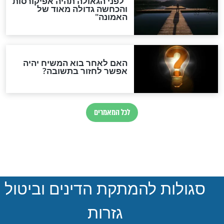
הותר לפרסום: לוחמי מילואים
נהרגו בדרום לבנון
ההסכם החשאי של טראמפ
ואיראן: בלי שקיפות ועם הרבה
סימני שאלה
המסמך האבוד שנחשף
במרתפי מוסקבה: כתב היד
הנדיר של הרשב"ם התגלה