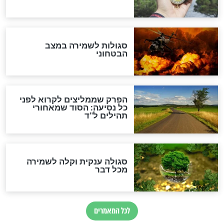
מיסטיקה וקבלה
הרב שמואל אליהו: זה המפתח
לגאולה
זהו החוק הקוסמי שמחייב את
חורבנה של איראן לפי ספר
הזוהר הקדוש
בנו של הבבא סאלי: "אלו
השניות האחרונות לפני מלחמה
עולמית"