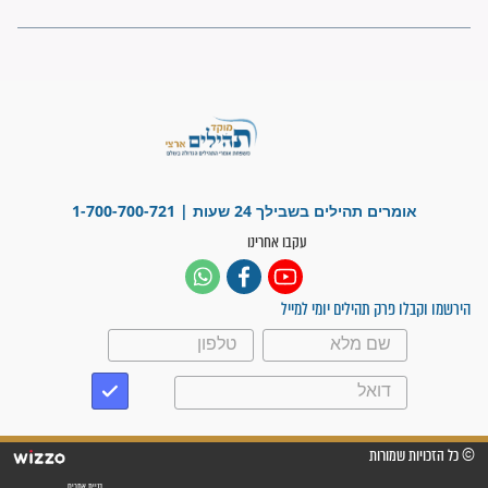
"משהו בתוכי ידע שההריון הזה
זקוק לתפילות": סיפור ישועה
מדהים בזכות התפילות מדי יום
"אשמח שתודיעו למתפללים
עלינו שהקב"ה שמע לתפילות
וחתמתי על חוזה עבודה אחרי
שנתיים של חיפוש!"
"לא להתייאש חס ושלום, גם
אם הזיווג עוד לא מגיע"