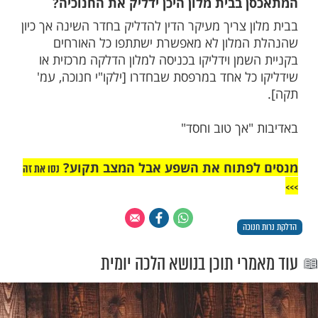
ך לכנס את אנשי ביתו בשעת ההדלקה?
יק נר חנוכה לכתחילה יכנס את אנשי ביתו,
דליק בתחילת הלילה וחזר כשבני ביתו ישנים
 שניים מהם, ואם אי אפשר אין זה מעכב וידליק
קו"י חנוכה עמ' תסט].
בבית מלון היכן ידליק את החנוכיה?
 צריך מעיקר הדין להדליק בחדר השינה אך כיון
מלון לא מאפשרת ישתתפו כל האורחים
מן וידליקו בכניסה למלון הדלקה מרכזית או
כל אחד במרפסת שבחדרו [ילקו"י חנוכה, עמ'