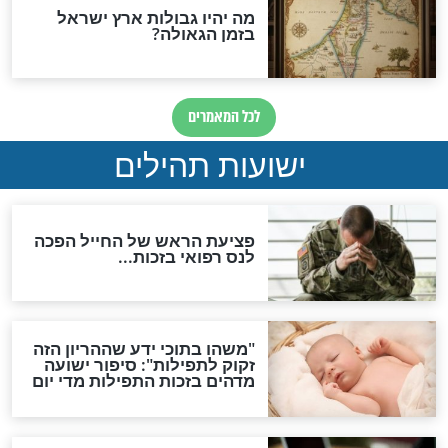
ות להמתקת הדינים וביטול
גזרות
סגולת ע"ב שמות הקודש
תפילה סגולית להמתקת
הדינים