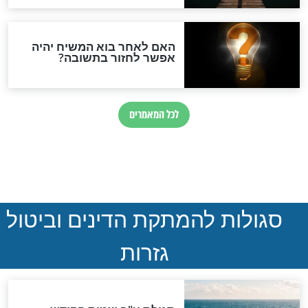
ההסכם החשאי של טראמפ
ואיראן: בלי שקיפות ועם הרבה
סימני שאלה
המסמך האבוד שנחשף
במרתפי מוסקבה: כתב היד
הנדיר של הרשב"ם התגלה
שורדת השואה שחוגגת 100:
"מודה לקב"ה על כל השנים"