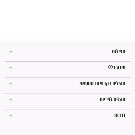
מה יהיו גבולות ארץ ישראל
בזמן הגאולה?
לכל המאמרים
ישועות תהילים
פציעת הראש של החייל הפכה
לנס רפואי בזכות...
"משהו בתוכי ידע שההריון הזה