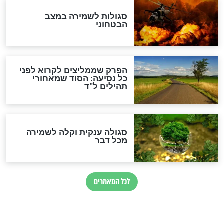
הרב שמואל אליהו: זה המפתח
לגאולה
זהו החוק הקוסמי שמחייב את
חורבנה של איראן לפי ספר
הזוהר הקדוש
בנו של הבבא סאלי: "אלו
השניות האחרונות לפני מלחמה
עולמית"