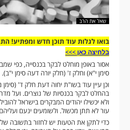
שאל את הרב
בואו לגלות עוד תוכן חדש ומפתיע! הת
בלחיצה כאן >>>​
אסור באופן מוחלט לבקר בכנסייה, כפי שמבו
סימן י"א) וחלק ז' (חלק יורה דעה סימן י"ב).
וכן עיין עוד בשו"ת יחוה דעת חלק ד' (סימ
בהחלט לבקר בכנסיות של נוצרים. ועל מדריכ
ולא יכשילו יהודים המבקרים בישראל להוביל
עור לא תתן מכשול. ולשומעים ינעם ועליהם 
כדי לתקן את הטעות יש לחזור בתשובה של