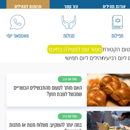
אודות תהילים
צור קשר
תרומות לתהילים
תפילות
סגולות
וואטסאפ יומי
טום הקטורת
מסור שם לתפילה בחינם
 ליום רביעי
תהילים ליום חמישי
שאל את הרב
האם מותר לטעום מהתבשילים הבשריים
שמבשל לשבת חזון?
שאל את הרב
במה יותר להשקיע: משלוח מנות או מתנות