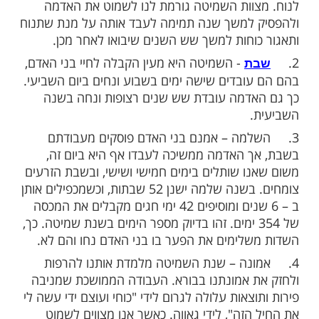
בשנת שמיטה?
ן את כל הסיבות למצוות השמיטה עליה עם
 כשהוא נמצא בארצו:
ה – עבדתם פעם ללא הפסקה במשך זמן
ה לא היה קל, נכון? לבטח עברו בראשכם כמה
ון לצאת למנוחה קלה על מנת להתרענן
חות. כמונו, כך האדמה. גם היא צריכה מדי פעם
וות השמיטה גורמת לנו לשמוט את האדמה
למשך שנה תמימה לעבד אותה על מנת שתנוח
וחות למשך שש השנים שיבואו לאחר מכן.
- השמיטה היא מעין הקבלה לחיי בני האדם,
ת
ובדים שישה ימים בשבוע ונחים ביום השביעי.
דמה עובדת שש שנים רצופות ונחה בשנה