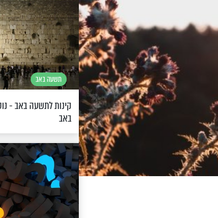
תשעה באב
קינות לתשעה באב - נו
באב