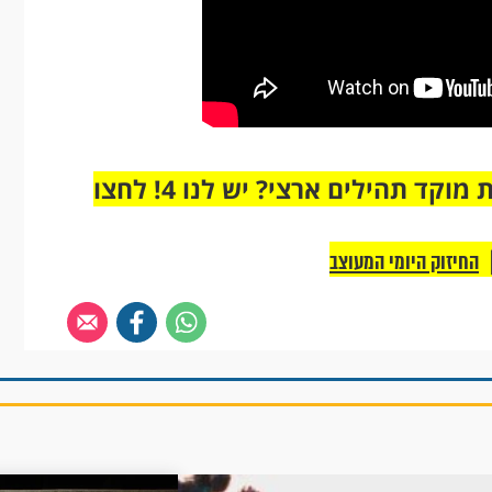
מחוברים רק לקבוצת ווטסאפ אחת מבית מוקד תהילים ארצי? יש לנו 4! לחצו
החיזוק היומי המעוצב