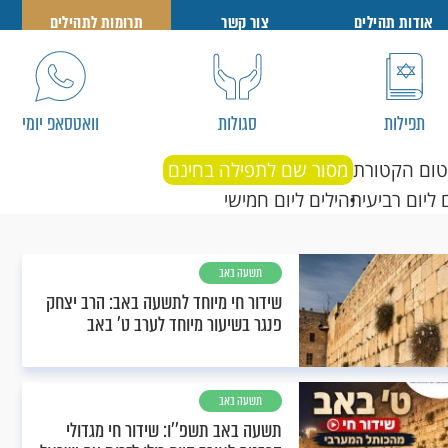
אודות תהילים
צור קשר
תרומות לתהילים
תפילות
סגולות
וואטסאפ יומי
טום הקטורת
מסור שם לתפילה בחינם
 ליום רביעי
תהילים ליום חמישי
תשעה באב
שידור חי מיוחד לתשעה באב: הרב יצחק
פנגר בשיעור מיוחד לערב ט' באב
תשעה באב
תשעה באב תשפ''ו: שידור חי מגדולי