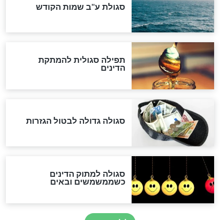
המסמך האבוד שנחשף
במרתפי מוסקבה: כתב היד
הנדיר של הרשב"ם התגלה
שורדת השואה שחוגגת 100:
"מודה לקב"ה על כל השנים"
לכל המאמרים
אחרית הימים