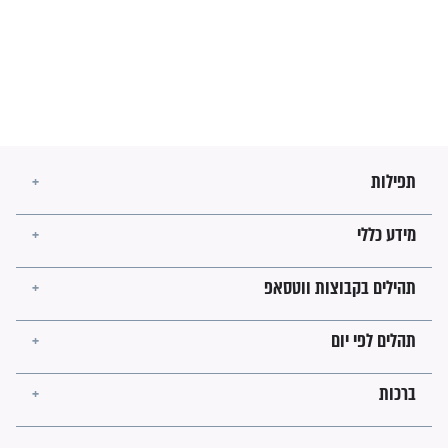
בנו של הבבא סאלי: "אלו
השניות האחרונות לפני מלחמה
עולמית"
מה יהיו גבולות ארץ ישראל
בזמן הגאולה?
לכל המאמרים
ישועות תהילים