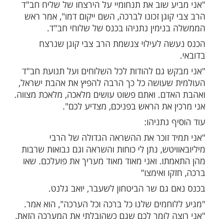
ות עוד תוכן חדש ומפתיע! התחברו לכל
מות שלנו בתהילים
בלחיצה כאן >>>​
לה בנימין נתניהו השתתף בכנס של שלוחי
רו של הרב צבי קוגן הי"ד, שליח חב"ד שנרצח
 ידי בני עוולה ימ"ש.
ע שוב את תנחומיי על הירצחו של שליח חב"ד
וגן זכונו לברכה, השם ייקום דמו", אמר ראש
נימין נתניהו בכנס של שלוחי חב"ד.
ה לעילוי צנשמת הרב צבי קוגן שנרצח
ש גם להודות לכל השלוחים ועל תנועת חב"ד
שעושה כל כך הרבה להפיץ את אהבת ישראל,