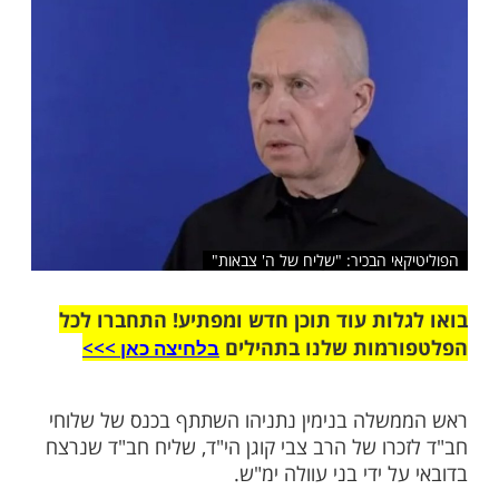
שלח לחבר
י הבכיר: "שליח של ה' צבאות"