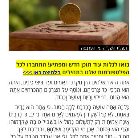
שלח לחבר
ְׁלָ"ה עַל הַפַּרְנָסָה
ות עוד תוכן חדש ומפתיע! התחברו לכל
מות שלנו בתהילים
בלחיצה כאן >>>​
ָאֶלֹהִים הַזָן מִקַרְנֵי רְאֵמִים וְעַד בֵּיצֵי כִינִים, וְאַתָּה