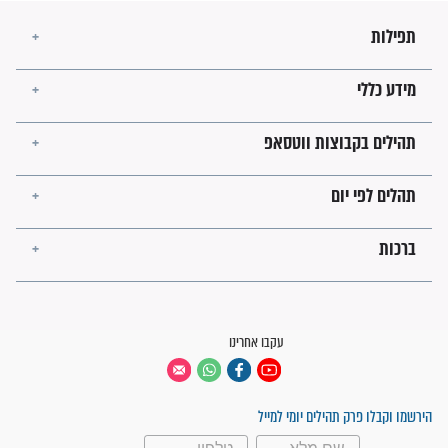
לכל המאמרים
ישועות תהילים
פציעת הראש של החייל הפכה
לנס רפואי בזכות...
"משהו בתוכי ידע שההריון הזה
זקוק לתפילות": סיפור ישועה
מדהים בזכות התפילות מדי יום