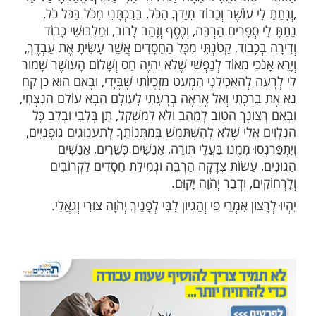
 כָּל צָרְכֵיהֶם, וּנוֹסָף עַל הַצְרָכִים הַהֶכְרֵחִיִים אַתָּה
בּמִילוּי וָרֶיוַח וְעוֹשֶׁר וְכָבוֹד.
ּה עוֹשֶׂה בְּנִדְבַת לִבְּךָ הַטוֹב. כִּי אַתָּה הוּא נָדִיב
 כְמוֹ שֶׁקוֹרִין לְפְעָמִים לְאָדָם אֶחָד נָדִיב, כִּי נְדִבֻתוֹ
תִּית רַק לְתַּשְׁלוּם גְמוּל אוֹ בְּשְׁבִיל טוֹבָה שֶׁקִדְמוּהוּ
ְּסוֹחַר. אָכֵן מִי הִקְדִימְךָ וְשִׁלַמְתָּ, וּבְנִדְבַת לִבְּךָ
 וּמֵטִיב אַתָּה לַכֹּל. וְלִי אַנִי עַבְדְךָ הֵטַבְתָּ עַל כָּל
עוֹשֶׁר וְכָבוֹד מִיָדְךָ הַכֹּל, בֵּרַכְתָּנִי מִכֹּל בַּכֹּל כֹּל,
פָרִים הַרְבֵּה, וְכֶסֶף וְזָהָב לָרוֹב, וּמַלְבּוּשֵׁי כָבוֹד
בוֹד, קָטֹנְתִּי מִכָּל הַחַסָדִים אֲשֶׁר עָשִׂיתָ אֶת עַבְדֶךָ,
ִי מְאוֹד לְנַפְשִׁי שֶׁלֹא יִהְיֶה חַס וְשָׁלוֹם הָעוֹשֶׁר שָׁמוּר
ְהַאַכִילֵנִי הַמְעַט מזְכֻיוֹתַי שֶׁבְּיָדִי, וּבְאִם הוּא כֵן קַח
ְכָתִי וְאַל אֶרְאֶה בְרָעָתִי לָעוֹלָם הַבָּא עוֹלָם הַנִצְחִי,
נְךָ הַטוֹב לְמֵהַב וְלֹא לְמִשְׁקַל, תֵּן בְּלִבִּי וּבְלֵב כָּל