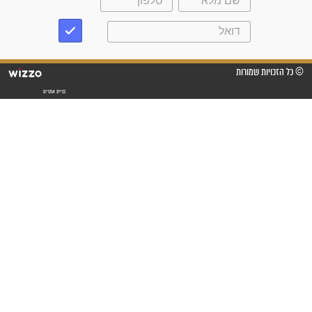
"אשמח שתודיעו למתפללים
עלינו שהקב"ה שמע לתפילות
וחתמתי על חוזה עבודה אחרי
שנתיים של חיפוש!"
"לא להתייאש חס ושלום, גם
אם הזיווג עוד לא מגיע"
לכל המאמרים
סגולות לשמירה והגנה