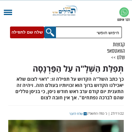
שלח שם לתפילה
ת הַשְּׁלָ"ה עַל הַפַּרְנָסָה
של"ה הקדוש על תפילה זו: "ראוי לצום שלא
קדוש ברוך הוא זכויותיו בעולם הזה. ויהיה זה
ם קודם ערב ראש חודש ניסן, כי בניסן טללים
ה נפתחים". אך אין חובה לצום