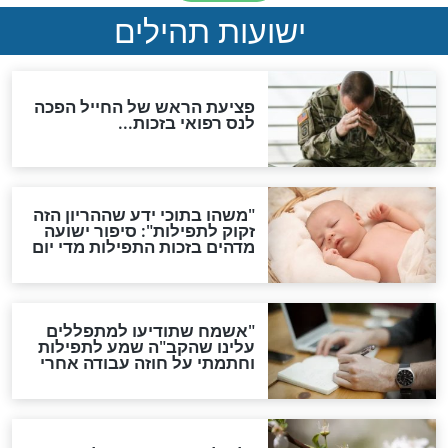
ות להמתקת הדינים וביטול
גזרות
סגולת ע"ב שמות הקודש
תפילה סגולית להמתקת
הדינים