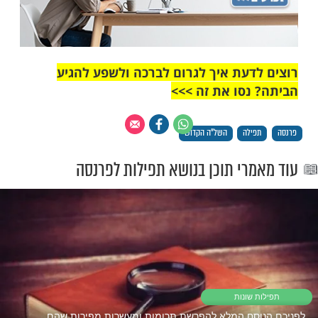
ַי שֶׁלֹא לְהִשְׁתַּמֵשׁ בְּמַתְּנוֹתֶךָ לְתַעַנוּגִים גוּפָנִיִים,
וּ מִמֶנוּ בַּעֲלֵי תּוֹרָה, אַנָשִׁים כְּשֵׁרִים, אַנָשִׁים
ַשׂוֹת צְדָקָה הַרְבֵּה וּגְמִילַת חַסָדִים לַקְרוֹבִים
 וּדְבַר יְהֹוָה יָקוּם.
ן אִמְרֵי פִי וְהֶגְיוֹן לִבִּי לְפָנֶיךָ יְהֹוָה צוּרִי וְגֹאֲלִי.