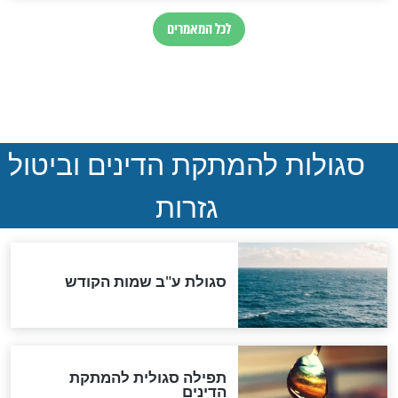
ההסכם החשאי של טראמפ
ואיראן: בלי שקיפות ועם הרבה
סימני שאלה
המסמך האבוד שנחשף
במרתפי מוסקבה: כתב היד
הנדיר של הרשב"ם התגלה
שורדת השואה שחוגגת 100:
"מודה לקב"ה על כל השנים"
לכל המאמרים