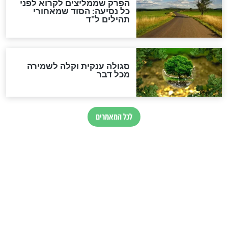
זהו החוק הקוסמי שמחייב את
חורבנה של איראן לפי ספר
הזוהר הקדוש
בנו של הבבא סאלי: "אלו
השניות האחרונות לפני מלחמה
עולמית"
מה יהיו גבולות ארץ ישראל
בזמן הגאולה?