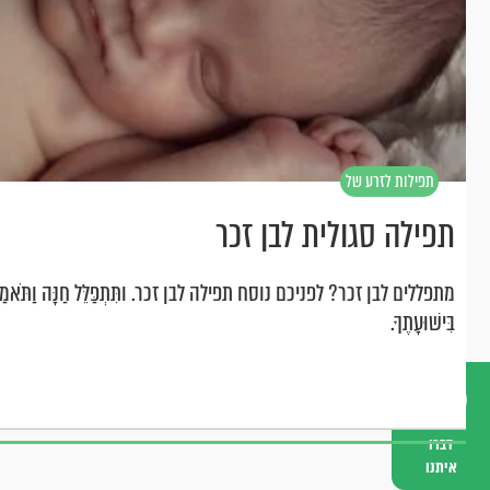
תפילות לזרע של
קימא
תפילה סגולית לבן זכר
מתפללים לבן זכר? לפניכם נוסח תפילה לבן זכר. ותִּתְפַּלֵּל חַנָּה וַתֹּאמַר עָלַץ לִבִ
בִּישׁוּעָתֶךָ.
דברו
איתנו