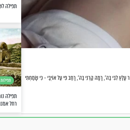
תפילה לש
ּי בַּה', רָמָה קַרְנִי בַּה', רָחַב פִּי עַל אוֹיְבַי - כִּי שָׂמַחְתִּי
תפילות 
תפילה נור
רחל אמנו