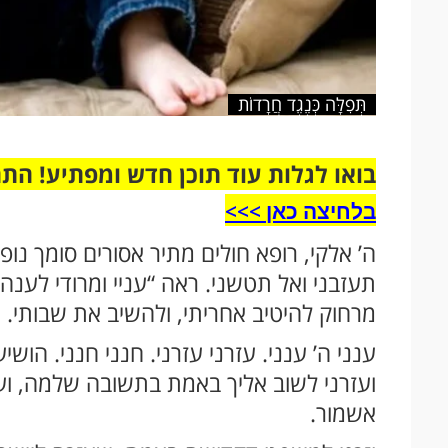
תְּפִלָּה כְּנֶגֶד חֲרָדוֹת
בואו לגלות עוד תוכן חדש ומפתיע! הת
בלחיצה כאן >>>​
ה’ אלקי, רופא חולים מתיר אסורים סומך נופ
תעזבני ואל תטשני. ראה “עניי ומרודי לענה 
מרחוק להיטיב אחריתי, ולהשיב את שבותי.
ענני ה’ ענני. עזרני עזרני. חנני חנני. הושיע
ועזרני לשוב אליך באמת בתשובה שלמה, ו
אשמור.