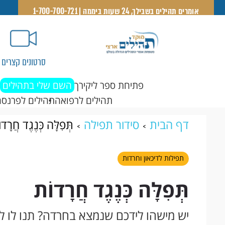
אומרים תהילים בשבילך, 24 שעות ביממה | 1-700-700-721
סרטונים קצרים
פתיחת ספר ליקירך
השם שלי בתהילים
תהילים לרפואה
תהילים לפרנסה
דף הבית
סידור תפילה
תְּפִלָּה כְּנֶגֶד חֲרָדו
תפילות לדיכאון וחרדות
תְּפִלָּה כְּנֶגֶד חֲרָדוֹת
יש מישהו לידכם שנמצא בחרדה? תנו לו 