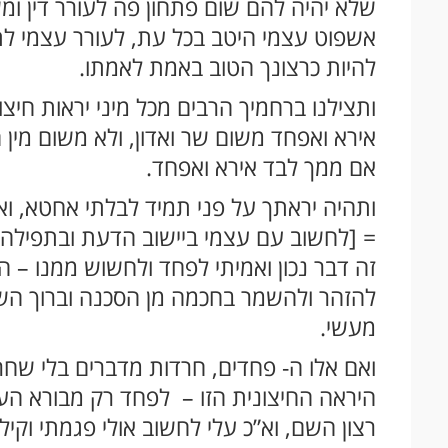
שלא יהיה להם שום פתחון פה לעורר דין ומ
אשפוט עצמי היטב בכל עת, לעורר עצמי 
להיות כרצונך הטוב באמת לאמתו.
ותצילנו ברחמיך הרבים מכל מיני יראות חיצו
אירא ואפחד משום שר ואדון, ולא משום מין 
אם ממך לבד אירא ואפחד.
ותהיה יראתך על פני תמיד לבלתי אחטא, 
= [לחשוב עם עצמי ביישוב הדעת ובתפילה 
זה דבר נכון ואמיתי לפחד ולחשוש ממנו – ה
להזהר ולהשמר בחכמה מן הסכנה וברוך הש
מעשי.
ואם אלו ה- פחדים, חרדות מדברים בלי שחר
היראה החיצונית הזו – לפחד רק מבורא העו
רצון השם, וא”כ עלי לחשוב אולי פגמתי וקיל