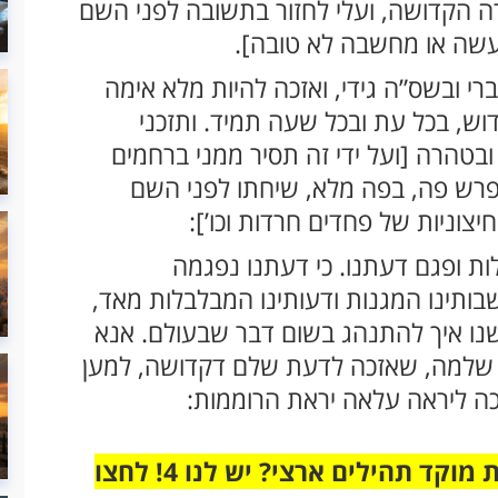
ורה הקדושה, ועלי לחזור בתשובה לפני השם
ו מעשה או מחשבה לא טובה].
י ובשס”ה גידי, ואזכה להיות מלא אימה
ש, בכל עת ובכל שעה תמיד. ותזכני
טהרה [ועל ידי זה תסיר ממני ברחמים
פרש פה, בפה מלא, שיחתו לפני השם
צוניות של פחדים חרדות וכו’]:
ת ופגם דעתנו. כי דעתנו נפגמה
ותינו המגנות ודעותינו המבלבלות מאד,
שנו איך להתנהג בשום דבר שבעולם. אנא
ה שלמה, שאזכה לדעת שלם דקדושה, למען
ה ליראה עלאה יראת הרוממות:
מחוברים רק לקבוצת ווטסאפ אחת מבית מוקד תהילים ארצי? יש לנו 4! לחצו