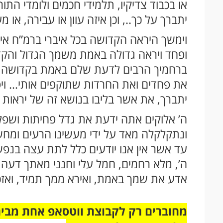
או בכבוד צדיקיו, תלמידי חכמים ולומדי הת
יתברך על כך.., וכן איזה עוון או עבירה, א
וימשך היראה הקדושה בכל איברי ברמ”ח איבר
ופחד ויראה גדולה באמת משמך הגדול והקדו
ברחמיך הרבים לדעת שלם באמת בקדושה וב
את פחדים ואת החרדות שתוקפים אותי… וי
יתברך, את אשר בליבו בנושא זה של יראות חי
ה’ אלוקים אתה ידעת את גדל פחיתות ושפלו
ונתקלקלה מאד על ידי מעשינו הרעים ומחשב
עד אשר אין אנו יודעים כלל לתת עצה בנפ
ה’, מלא רחמים, חמל עלי וחנני מאתך דע
אדע את שמך באמת, ואירא ממך תמיד, ואזכ