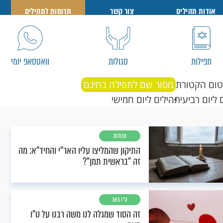
אודות תהילים
צור קשר
תרומות לתהילים
תפילות
סגולות
וואטסאפ יומי
טום הקטורת
מסור שם לתפילה בחינם
 ליום רביעי
תהילים ליום חמישי
סגולות
התיקון שהמליצו עליו האר"י והחיד"א: מה
זה "בראשית תמן"?
ט"ו באב
זה הסוד שמגלה לנו משה רבנו על ט"ו