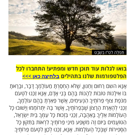
שלח לחבר
ו בִּשְׁבָט
ות עוד תוכן חדש ומפתיע! התחברו לכל
מות שלנו בתהילים
בלחיצה כאן >>>​