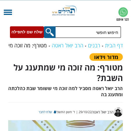
שלח שם לתפילה
רבנים
הרב יואל ראטה
מטורף: מה זוכה מי
על השבת?
ידאו
: מה זוכה מי שמתענג על
?
 ראטה מסביר למה זוכה מי ששומר שבת כהלכתה
ה