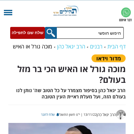
שלח שם לתפילה
רבנים
הרב יגאל כהן
מוכה גורל או האיש
זל בעולם?
ידאו
גורל או האיש הכי בר מזל
?
כהן בסיפור מצמרר על כל הטוב שה' נותן לנו
ה, ועל מעלת ראיית העין הטובה