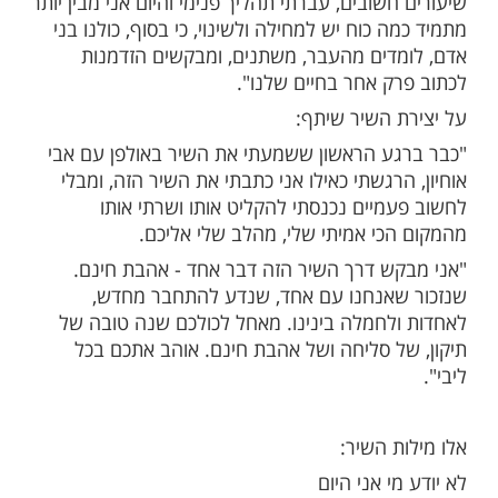
ומר גולן:
ה מגיע בדיוק בעשרת ימי תשובה, ימים של
ש, של תיקון, של תפילה, של חיפוש תשובה
של
לבורא עולם".
הודיה
:
חרונה הייתה לא פשוטה עבורי, למדתי המון
שובים, עברתי תהליך פנימי והיום אני מבין יותר
 כוח יש למחילה ולשינוי, כי בסוף, כולנו בני
דים מהעבר, משתנים, ומבקשים הזדמנות
ק אחר בחיים שלנו".
 השיר שיתף:
ע הראשון ששמעתי את השיר באולפן עם אבי
רגשתי כאילו אני כתבתי את השיר הזה, ומבלי