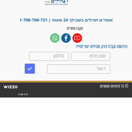
לכל המאמרים
ישועות תהילים
פציעת הראש של החייל הפכה
לנס רפואי בזכות...
"משהו בתוכי ידע שההריון הזה
זקוק לתפילות": סיפור ישועה
מדהים בזכות התפילות מדי יום