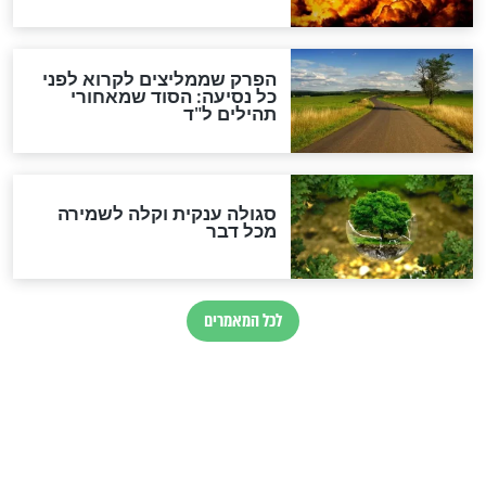
סגולה למתוק הדינים
כשממשמשים ובאים
לכל המאמרים
מיסטיקה וקבלה
הרב שמואל אליהו: זה המפתח
לגאולה