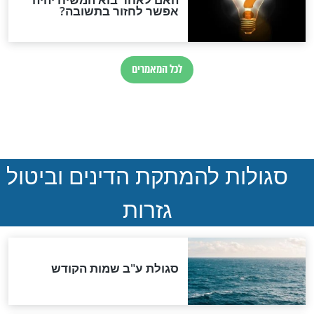
בים: השיר החדש
אבינו חי: השיר החדש
 חיים הברי
והמחזק של יוני Z
חדשות יהדות
הותר לפרסום: לוחמי מילואים
נהרגו בדרום לבנון
ההסכם החשאי של טראמפ