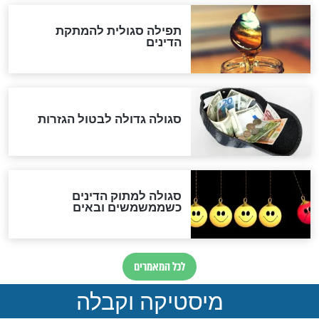
ואיראן: בלי שקיפות ועם הרבה
סימני שאלה
המסמך האבוד שנחשף
במרתפי מוסקבה: כתב היד
הנדיר של הרשב"ם התגלה
שורדת השואה שחוגגת 100:
"מודה לקב"ה על כל השנים"
לכל המאמרים