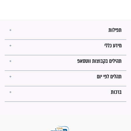
זהו החוק הקוסמי שמחייב את
חורבנה של איראן לפי ספר
הזוהר הקדוש
בנו של הבבא סאלי: "אלו
השניות האחרונות לפני מלחמה
עולמית"
מה יהיו גבולות ארץ ישראל
בזמן הגאולה?