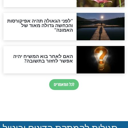
: שירו החדש של
"מעליי": השיר החדש של ישי
רביבו. האזינו כעת
חדשות יהדות
הותר לפרסום: לוחמי מילואים
נהרגו בדרום לבנון