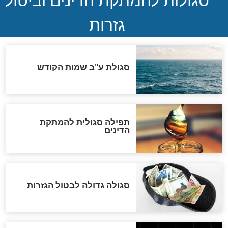
ההסכם החשאי של טראמפ
ואיראן: בלי שקיפות ועם הרבה
סימני שאלה
המסמך האבוד שנחשף
במרתפי מוסקבה: כתב היד
הנדיר של הרשב"ם התגלה
שורדת השואה שחוגגת 100:
"מודה לקב"ה על כל השנים"
לכל המאמרים