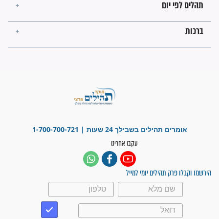
לכל המאמרים
ישועות תהילים
פציעת הראש של החייל הפכה
לנס רפואי בזכות...
"משהו בתוכי ידע שההריון הזה
זקוק לתפילות": סיפור ישועה
מדהים בזכות התפילות מדי יום