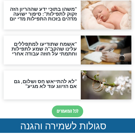
גזרות
סגולת ע"ב שמות הקודש
תפילה סגולית להמתקת
הדינים