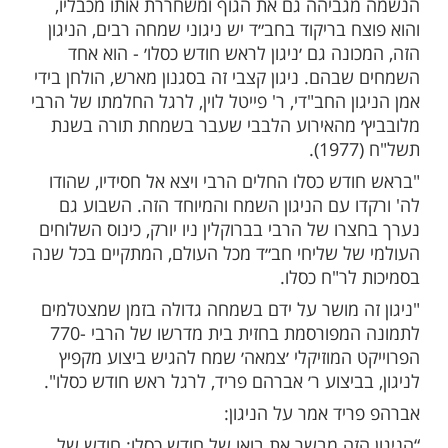
הם פריד מטעם פרוייקט צמאה.
בהפקה על הניגון:
מחה לראש חודש
כסלו בפתח
כסלו
ראש חודש
ו את אורו של חג החנוכה וחג הגאולה החסידי
.
לו מאיר אורה של הנשמה היהודית, שמחת
ביהה גם את הגוף ומשחררת אותו מכבליו,
 בריקוד בחב״ד יש ניגוני שמחה רבים, הניגון
נה גם ׳ניגון לראש חודש כסלו׳ - הוא אחד
בהם. ניגון קצבי זה בסגנון מארש, הולחן בידי
ן החב"די, ר' פייטל לוין, לרגל החלמתו של הרבי
 מהאירוע הלבבי שעבר בשמחת תורה בשנת