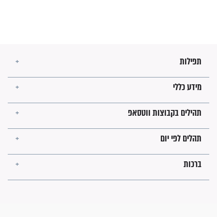
בנו של הבבא סאלי: "אלו
השניות האחרונות לפני מלחמה
עולמית"
מה יהיו גבולות ארץ ישראל
בזמן הגאולה?
לכל המאמרים
ישועות תהילים