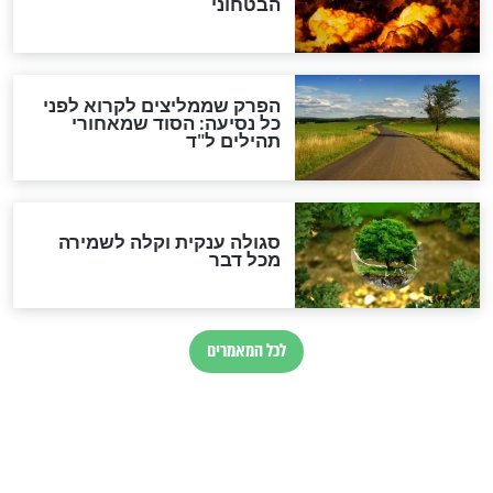
לכל המאמרים
מיסטיקה וקבלה
הרב שמואל אליהו: זה המפתח
לגאולה
זהו החוק הקוסמי שמחייב את
חורבנה של איראן לפי ספר
הזוהר הקדוש