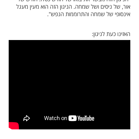
דש כסלו החלים הרבי ויצא אל חסידיו, שהודו
ו עם הניגון השמח והמיוחד הזה. השבוע גם
ו של הרבי בברוקלין ניו יורק, כינוס השלוחים
ל שליחי חב״ד מכל העולם, המתקיים בכל שנה
לר"ח כסלו.
ה מושר על ידם בשמחה גדולה בזמן שמצטלמים
לתמונה המפורסמת בחזית בית מדרשו של הרבי -770
 המוזיקלי ׳צמאה׳ שמח להגיש ביצוע מקפיץ
ביצוע ר׳ אברהם פריד, לרגל ראש חודש כסלו".
יד אמר על הניגון:
הזה מבשר את בואו של חודש כסלו: חודש של
יסים ושל שמחה. הניגון הזה הוא מעין מעגל
של שמחה והתרוממות הנפש".