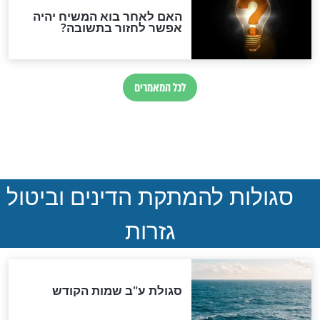
חדשות יהדות
הותר לפרסום: לוחמי מילואים
נהרגו בדרום לבנון
ההסכם החשאי של טראמפ
ואיראן: בלי שקיפות ועם הרבה
סימני שאלה
המסמך האבוד שנחשף
במרתפי מוסקבה: כתב היד
הנדיר של הרשב"ם התגלה