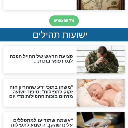
לכל המאמרים
ות להמתקת הדינים וביטול
גזרות
סגולת ע"ב שמות הקודש