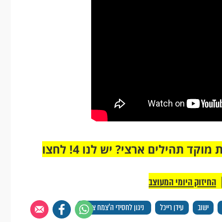
מחוברים רק לקבוצת ווטסאפ אחת מבית מוקד תהילים ארצי? יש לנו 4! לחצו
החיזוק היומי המעוצב
ישוב
עידן רייכל
ניגון לחסידי ה'צמח צדק'