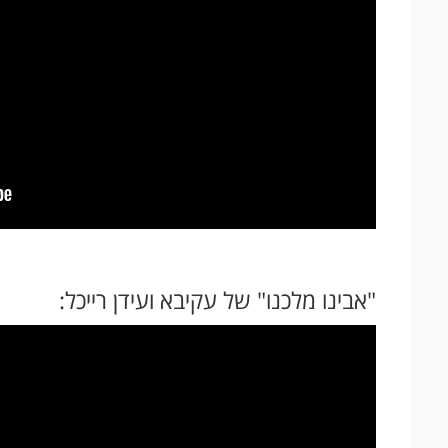
"אבינו מלכנו" של עקיבא ועידן רייכל: