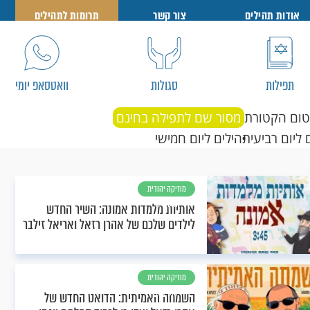
אודות תהילים
צור קשר
תרומות לתהילים
תפילות
סגולות
וואטסאפ יומי
טום הקטורת
מסור שם לתפילה בחינם
 ליום רביעי
תהילים ליום חמישי
מוזיקה יהודית
וחסידית
אותיות מלמדות אמונה: השיר החדש
לילדים שלכם של אהרן רזאל ואריאל זילבר
מוזיקה יהודית
וחסידית
השמחה האמיתית: הדואט החדש של