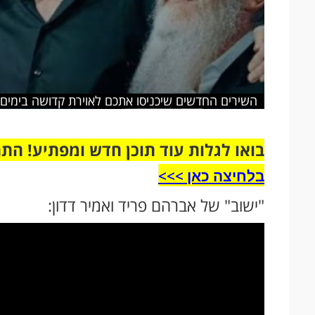
השירים החדשים שיכניסו אתכם לאוירת קדושה בימים 
בואו לגלות עוד תוכן חדש ומפתיע! הת
בלחיצה כאן >>>​
"ישוב" של אברהם פריד ואמיר דדון: