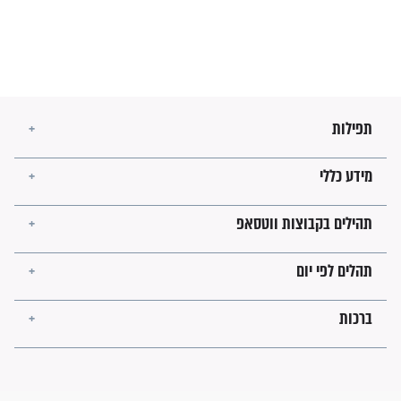
מה יהיו גבולות ארץ ישראל
בזמן הגאולה?
לכל המאמרים
ישועות תהילים
פציעת הראש של החייל הפכה
לנס רפואי בזכות...