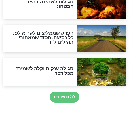
מיסטיקה וקבלה
הרב שמואל אליהו: זה המפתח
לגאולה
זהו החוק הקוסמי שמחייב את
חורבנה של איראן לפי ספר
הזוהר הקדוש
בנו של הבבא סאלי: "אלו
השניות האחרונות לפני מלחמה
עולמית"