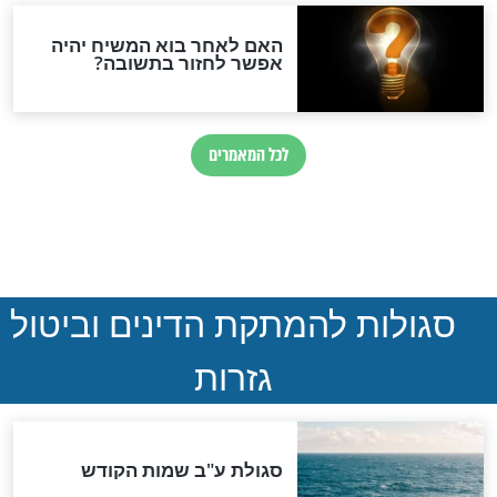
הותר לפרסום: לוחמי מילואים
נהרגו בדרום לבנון
ההסכם החשאי של טראמפ
ואיראן: בלי שקיפות ועם הרבה
סימני שאלה
המסמך האבוד שנחשף
במרתפי מוסקבה: כתב היד
הנדיר של הרשב"ם התגלה