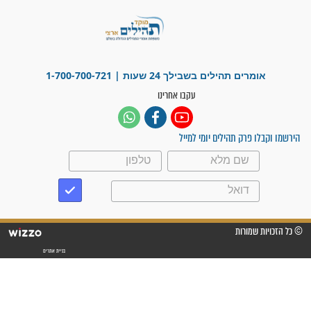
"משהו בתוכי ידע שההריון הזה
זקוק לתפילות": סיפור ישועה
מדהים בזכות התפילות מדי יום
"אשמח שתודיעו למתפללים
עלינו שהקב"ה שמע לתפילות
וחתמתי על חוזה עבודה אחרי
שנתיים של חיפוש!"
"לא להתייאש חס ושלום, גם
אם הזיווג עוד לא מגיע"