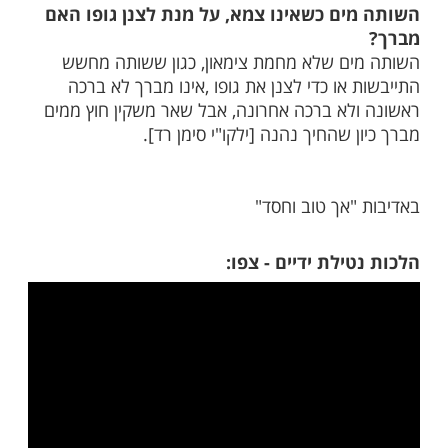
יץ
טיח או מלון, האם צריך ליטול ידיים?
ות הקיץ כגון אבטיח או מלון אינו חייב בנטילת
"פ שהפירות רטובים ,כיוון שהפירות רטובים ממי
ד [ילקו"י קנח].
ים כשאינו צמא, על מנת לצנן גופו האם
ם שלא מחמת צימאון, כגון ששותה מחשש
או כדי לצנן את גופו ,אינו מברך לא ברכה
לא ברכה אחרונה, אבל שאר משקין חוץ ממים
 שהחיך נהנה [ילקו"י סימן רד].