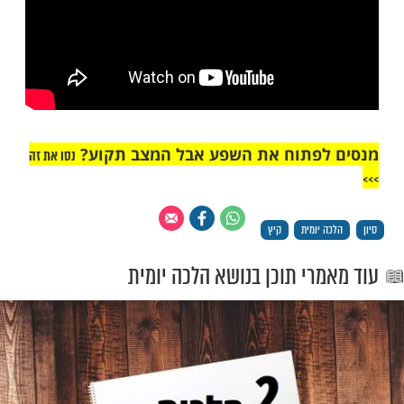
"אך טוב וחסד"
ילת ידיים - צפו: