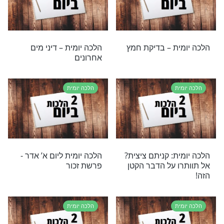
בשבת?
ת
הלכה יומית
ת – שיעור ציצית
הלכה יומית: מה הכי חשוב
רכה
לעשות בערב ראש השנה?
ת
הלכה יומית