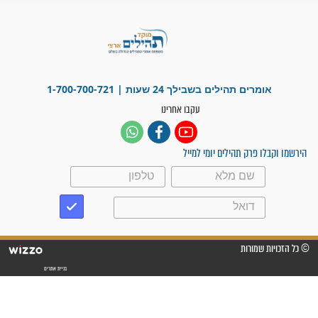
"משהו בתוכי ידע שההריון הזה
זקוק לתפילות": סיפור ישועה
מדהים בזכות התפילות מדי יום
"אשמח שתודיעו למתפללים
עלינו שהקב"ה שמע לתפילות
וחתמתי על חוזה עבודה אחרי
שנתיים של חיפוש!"
"לא להתייאש חס ושלום, גם
אם הזיווג עוד לא מגיע"