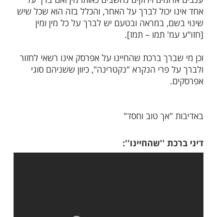
ות עוד תוכן חדש ומפתיע! התחברו לכל
מות שלנו בתהילים
בלחיצה כאן >>>​
יץ
ענבים ירוקים וברך עליהם שהחיינו האם
על ענבים אדומים?
מים וירוקים נחשבים כאותו מין ואם ברך על
 יכול לברך על האחר, והכלל בזה הוא שכל שיש
ם, במראה ובטעם יש לברך על כל מין ומין
' תמו – תמז].
ברך ברכת שהחיינו על אפרסק אינו רשאי לחזור
פרי הנקרא "נקטרינה", כיוון ששניהם סוגי