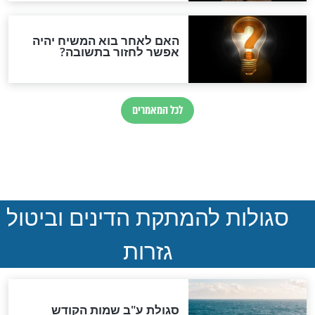
הותר לפרסום: לוחמי מילואים
נהרגו בדרום לבנון
ההסכם החשאי של טראמפ
ואיראן: בלי שקיפות ועם הרבה
סימני שאלה
המסמך האבוד שנחשף
במרתפי מוסקבה: כתב היד
הנדיר של הרשב"ם התגלה