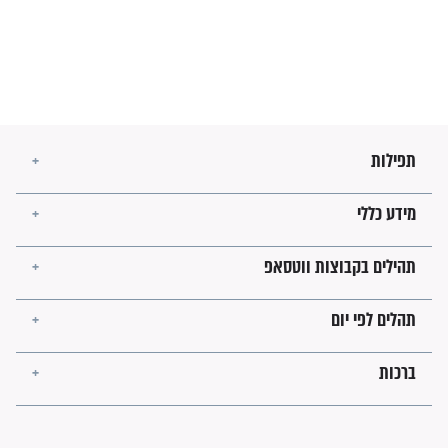
עולמית"
מה יהיו גבולות ארץ ישראל
בזמן הגאולה?
לכל המאמרים
ישועות תהילים
פציעת הראש של החייל הפכה
לנס רפואי בזכות...