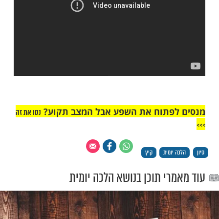
"אך טוב וחסד"
 ''שהחיינו'':