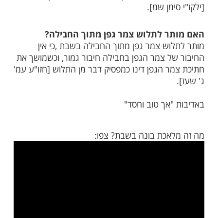
ר לחבר בשבת פאזל שכתובים עליו
המתחברות למילים?
יות או חלקי אותיות זו לזו ויוצר אות או מילה
 עשה איסור כלל, ובלבד שלא יחבר אותן לנייר
 מחט וכו', ולכן מותר לפתוח ולסגור ארון קודש
בר אותיות, וכן יש להתיר לחבר חלקי פאזל
ימן שמ].
ר לתלוש צמר גפן מתוך החבילה?
וש צמר גפן מתוך החבילה בשבת ,כי אין
ל צמר הגפן בחבילה חיבור גמור, וכשמושך את
ר הגפן דינו כמפסיק דבר מן התלוש [חזו"ע עמ'