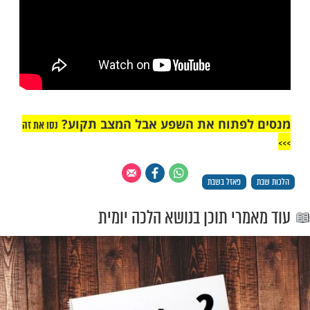
"אך טוב וחסד"
אכת בונה בשבת? צפו: