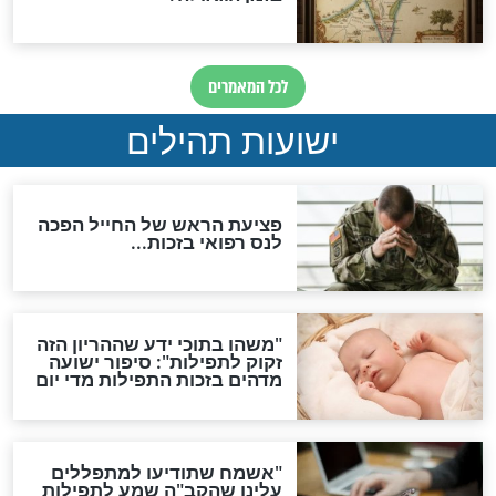
ות להמתקת הדינים וביטול
גזרות
סגולת ע"ב שמות הקודש
תפילה סגולית להמתקת
הדינים