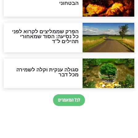
מיסטיקה וקבלה
הרב שמואל אליהו: זה המפתח
לגאולה
זהו החוק הקוסמי שמחייב את
חורבנה של איראן לפי ספר
הזוהר הקדוש
בנו של הבבא סאלי: "אלו
השניות האחרונות לפני מלחמה
עולמית"