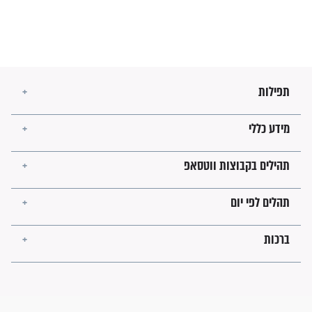
מה יהיו גבולות ארץ ישראל
בזמן הגאולה?
לכל המאמרים
ישועות תהילים
פציעת הראש של החייל הפכה
לנס רפואי בזכות...