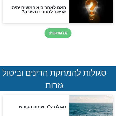
הותר לפרסום: לוחמי מילואים
נהרגו בדרום לבנון
ההסכם החשאי של טראמפ
ואיראן: בלי שקיפות ועם הרבה
סימני שאלה
המסמך האבוד שנחשף
במרתפי מוסקבה: כתב היד
הנדיר של הרשב"ם התגלה
שורדת השואה שחוגגת 100: