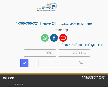
"משהו בתוכי ידע שההריון הזה
זקוק לתפילות": סיפור ישועה
מדהים בזכות התפילות מדי יום
"אשמח שתודיעו למתפללים
עלינו שהקב"ה שמע לתפילות
וחתמתי על חוזה עבודה אחרי
שנתיים של חיפוש!"
"לא להתייאש חס ושלום, גם
אם הזיווג עוד לא מגיע"