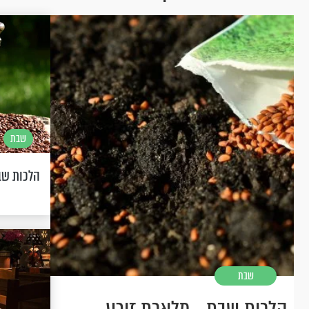
שבת
הלכות שב
שבת