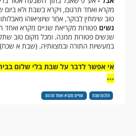
אבל -
אע''פ שאבל בתוך השבעה אסור בלימו
מקרא ואחד תרגום, ויקרא בשבת ולא ביום ש
טוב שימתין לַבוקר, אחַר שיוציאוהו מאבלותו
נשים
פטורות מקריאת שניים מקרא ואחד תר
שנשים פטורות ממנה. ומכל מקום טוב שת
במעשיות התורה ובמצוותיה. (שבת א שכח)
אי אפשר לדבר על שבת בלי שלום בבית,
>>>
הלכות שבת
שניים מקרא ואחד תרגום