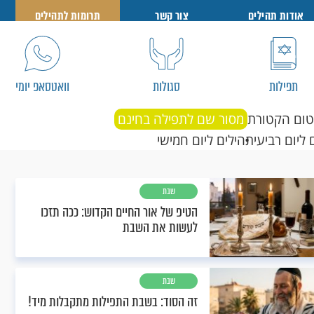
אודות תהילים
צור קשר
תרומות לתהילים
תפילות
סגולות
וואטסאפ יומי
טום הקטורת
מסור שם לתפילה בחינם
 ליום רביעי
תהילים ליום חמישי
שבת
הטיפ של אור החיים הקדוש: ככה תזכו
לעשות את השבת
שבת
זה הסוד: בשבת התפילות מתקבלות מיד!