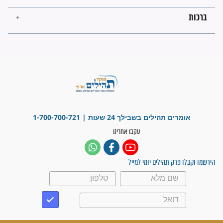
"משהו בתוכי ידע שההריון הזה
זקוק לתפילות": סיפור ישועה
מדהים בזכות התפילות מדי יום
"אשמח שתודיעו למתפללים
עלינו שהקב"ה שמע לתפילות
וחתמתי על חוזה עבודה אחרי
שנתיים של חיפוש!"
"לא להתייאש חס ושלום, גם
אם הזיווג עוד לא מגיע"