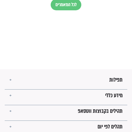
השניות האחרונות לפני מלחמה
עולמית"
מה יהיו גבולות ארץ ישראל
בזמן הגאולה?
לכל המאמרים
ישועות תהילים
פציעת הראש של החייל הפכה
לנס רפואי בזכות...