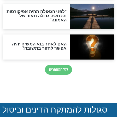
הותר לפרסום: לוחמי מילואים
נהרגו בדרום לבנון
ההסכם החשאי של טראמפ
ואיראן: בלי שקיפות ועם הרבה
סימני שאלה
המסמך האבוד שנחשף
במרתפי מוסקבה: כתב היד
הנדיר של הרשב"ם התגלה