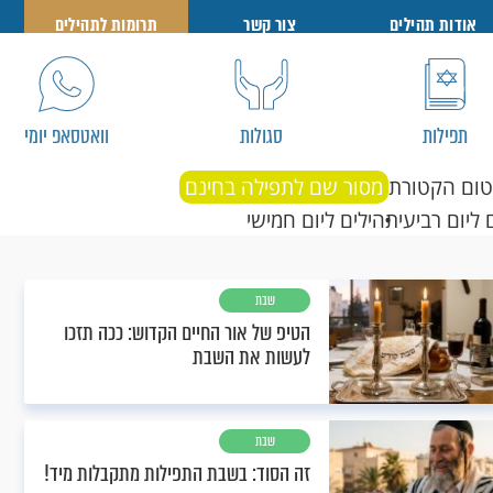
אודות תהילים
צור קשר
תרומות לתהילים
תפילות
סגולות
וואטסאפ יומי
טום הקטורת
מסור שם לתפילה בחינם
 ליום רביעי
תהילים ליום חמישי
שבת
הטיפ של אור החיים הקדוש: ככה תזכו
לעשות את השבת
שבת
זה הסוד: בשבת התפילות מתקבלות מיד!