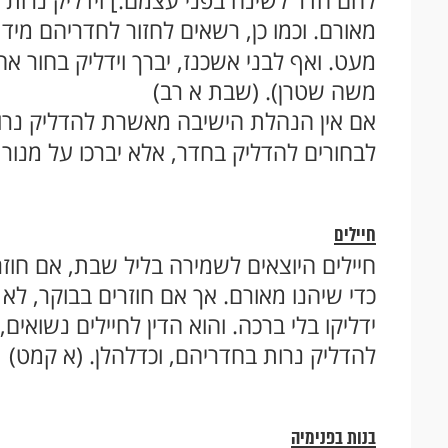
להם חדר לשינה בפני עצמם.] וידליק נרות ג
מאורם. וכמו כן, רשאים לחזור לחדריהם מיד
מעט. ואף לבני אשכנז, יברך וידליק בחור א
משה שטרן). (שבת א רב)
אם אין הנהלת הישיבה מאשרת להדליק נר
לבחורים להדליק בחדר, אלא יברכו על מנור
חיילים
חיילים היוצאים לשמירה בליל שבת, אם חוזרי
כדי שיהנו מאורם. אך אם חוזרים בבוקר, לא יד
ידליקו בלי ברכה. והוא הדין לחיילים נשוא
להדליק נרות בחדריהם, וכדלהלן. (א קמט)
בנות בפנימיה