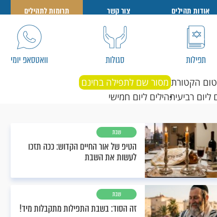
אודות תהילים
צור קשר
תרומות לתהילים
תפילות
סגולות
וואטסאפ יומי
טום הקטורת
מסור שם לתפילה בחינם
 ליום רביעי
תהילים ליום חמישי
שבת
הטיפ של אור החיים הקדוש: ככה תזכו
לעשות את השבת
שבת
זה הסוד: בשבת התפילות מתקבלות מיד!