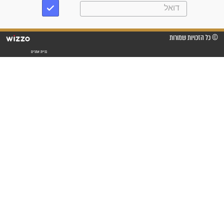
"אשמח שתודיעו למתפללים
עלינו שהקב"ה שמע לתפילות
וחתמתי על חוזה עבודה אחרי
שנתיים של חיפוש!"
"לא להתייאש חס ושלום, גם
אם הזיווג עוד לא מגיע"
לכל המאמרים
סגולות לשמירה והגנה
פסוקים סגוליים לשמירה