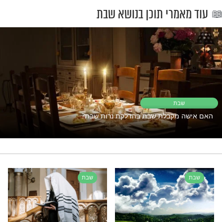
ואם היא צמאה מאוד, יכולה להקל עד צאת
(עי' שבת א רכא, שבת ה שפז. ח''ב קצז. ח''ג
לאחר ההדלקה
שבת בהדלקה, טוב שתתפלל מנחה קודם
אך אם לא הספיקה להתפלל, תתפלל לאחר
(שבת א קצ, רכא)
לדבר על שבת בלי שלום בבית, נכון? אם
מתמודדים -
נסו את זה >>>
נרות שבת
קבלת שבת
שתייה ואכילה