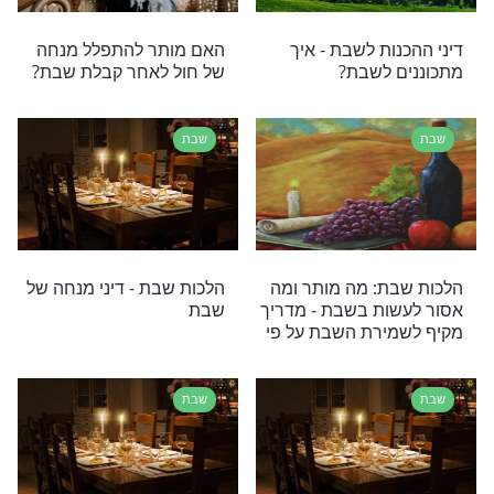
רי תוכן בנושא שבת
ת
קבלת שבת בהדלקת נרות שבת?
שבת