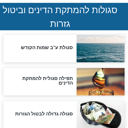
המסמך האבוד שנחשף
במרתפי מוסקבה: כתב היד
הנדיר של הרשב"ם התגלה
שורדת השואה שחוגגת 100:
"מודה לקב"ה על כל השנים"
לכל המאמרים
אחרית הימים