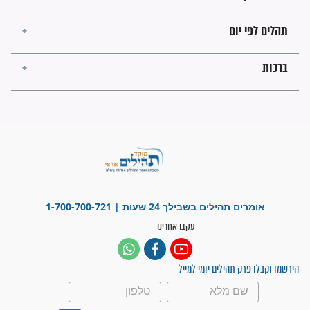
לכל המאמרים
ישועות תהילים
פציעת הראש של החייל הפכה
לנס רפואי בזכות...
"משהו בתוכי ידע שההריון הזה
זקוק לתפילות": סיפור ישועה
מדהים בזכות התפילות מדי יום