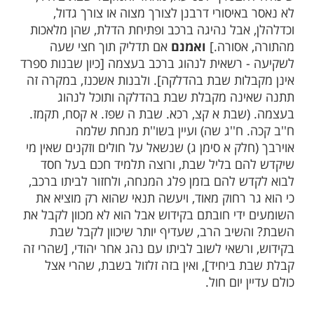
 ההדלקה
מתארחת בליל
במקום הרחוק מביתם,
שבת
לביתם לישון, תדליק האשה מזמן פלג המנחה,
נסוע עם בעלה ברכב למקום האירוח, אך אינה
הוג. וכמו כן לא תפתח את דלת הרכב אם יודעת
רה, כיון שקבלה שבת בהדלקה. [והטעם
הצטרף לנסיעה, מאחר והמקבל שבת ביחיד,
איסורי דרבנן לצורך מצוה או צורך גדול,
 אבל נהיגה ברכב ופתיחת הדלת, שהן מלאכות
אסורה.]
ואמנם
אם תדליק תוך חצי שעה
 רשאית לנהוג ברכב בעצמה [כיון שבנות ספרד
לות שבת בהדלקה]. ולבנות אשכנז, במקרה זה
נה מקבלת שבת בהדלקה ותוכל לנהוג
שבת א קצ, רכא. שבת ה שפז. א קסח, תקמז.