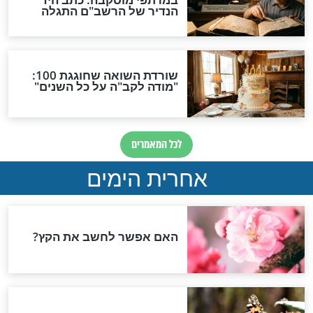
שבת
 - מתי קוראים
הלכות שבת - פתיחת
רא ואחד תרגום
קופסאות, בקבוקים ושקיות
מזון
שבת