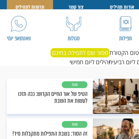
אודות תהילים
צור קשר
תרומות לתהילים
תפילות
סגולות
וואטסאפ יומי
טום הקטורת
מסור שם לתפילה בחינם
 ליום רביעי
תהילים ליום חמישי
שבת
הטיפ של אור החיים הקדוש: ככה תזכו
לעשות את השבת
שבת
זה הסוד: בשבת התפילות מתקבלות מיד!