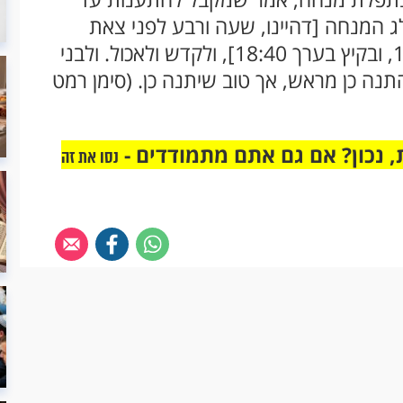
 המנחה [דהיינו, שעה ורבע לפני צאת
הכוכבים בשעות זמניות. בחורף בערך 15:50, ובקיץ בערך 18:40], ולקדש ולאכול. ולבני
נה כן מראש, אך טוב שיתנה כן. (סימן רמט
 נכון? אם גם אתם מתמודדים -
נסו את זה