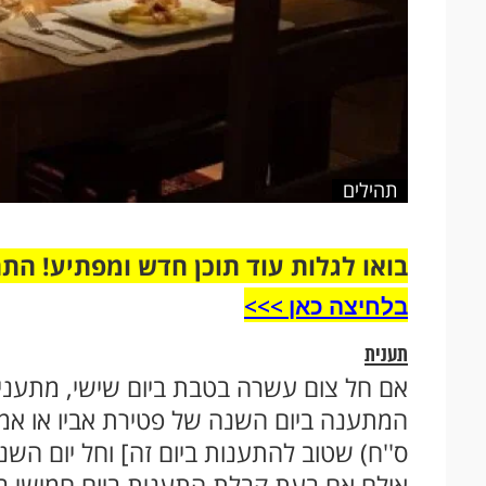
תהילים
בואו לגלות עוד תוכן חדש ומפתיע! הת
בלחיצה כאן >>>​
תענית
אם חל צום עשרה בטבת ביום שישי, מתענים
המתענה ביום השנה של פטירת אביו או אמו
ס''ח) שטוב להתענות ביום זה] וחל יום הש
אולם אם בעת קבלת התענית ביום חמישי 