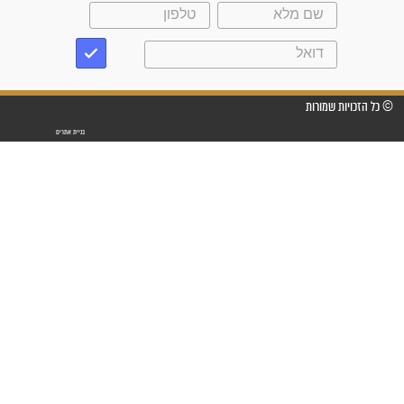
שנתיים של חיפוש!"
"לא להתייאש חס ושלום, גם
אם הזיווג עוד לא מגיע"
לכל המאמרים
סגולות לשמירה והגנה
פסוקים סגוליים לשמירה
בדרכים