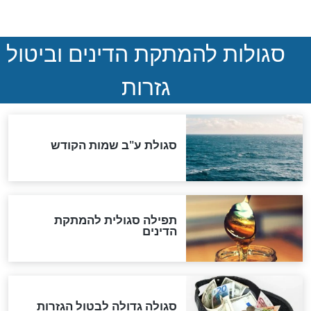
המסמך האבוד שנחשף
במרתפי מוסקבה: כתב היד
הנדיר של הרשב"ם התגלה
שורדת השואה שחוגגת 100:
"מודה לקב"ה על כל השנים"
לכל המאמרים
אחרית הימים