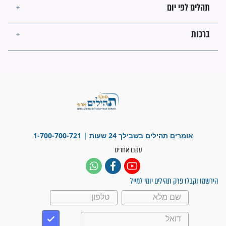
פציעת הראש של החייל הפכה
לנס רפואי בזכות...
"משהו בתוכי ידע שההריון הזה
זקוק לתפילות": סיפור ישועה
מדהים בזכות התפילות מדי יום
"אשמח שתודיעו למתפללים
עלינו שהקב"ה שמע לתפילות
וחתמתי על חוזה עבודה אחרי
שנתיים של חיפוש!"