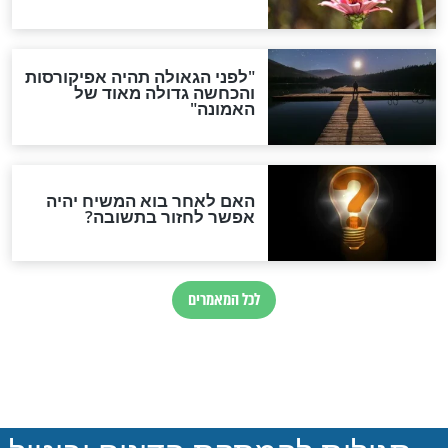
חדשות יהדות
הותר לפרסום: לוחמי מילואים
נהרגו בדרום לבנון
ההסכם החשאי של טראמפ
ואיראן: בלי שקיפות ועם הרבה
סימני שאלה
המסמך האבוד שנחשף
במרתפי מוסקבה: כתב היד
הנדיר של הרשב"ם התגלה