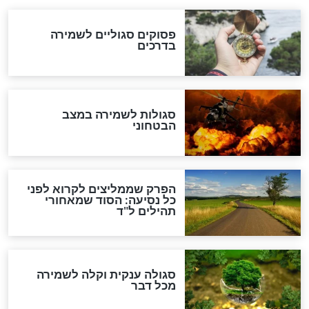
לכל המאמרים
מיסטיקה וקבלה
הרב שמואל אליהו: זה המפתח
לגאולה
זהו החוק הקוסמי שמחייב את
חורבנה של איראן לפי ספר
הזוהר הקדוש