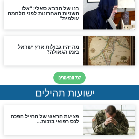
לכל המאמרים
ות להמתקת הדינים וביטול
גזרות
סגולת ע"ב שמות הקודש