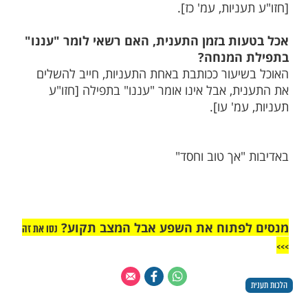
מות שלנו בתהילים
בלחיצה כאן >>>​
ת
ר להתרחץ ביום התענית?
ר להתרחץ בימי התענית [חוץ מתשעה באב ויום
 ואפילו במים חמים, ולרחוץ את פיו ביום
אם מכניס מים פחות מרביעית ופולט, יש להתיר
ניות, עמ' כז].
ות בזמן התענית, האם רשאי לומר "עננו"
המנחה?
יעור ככותבת באחת התעניות, חייב להשלים
ת, אבל אינו אומר "עננו" בתפילה [חזו"ע
מ' עו].