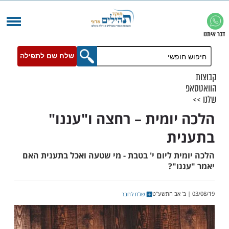
שלח שם לתפילה
יומית – רחצה ו"עננו"
ית
ת ליום י' בטבת - מי שטעה ואכל בתענית האם
ו"?