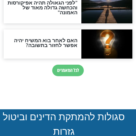
הותר לפרסום: לוחמי מילואים
נהרגו בדרום לבנון
ההסכם החשאי של טראמפ
ואיראן: בלי שקיפות ועם הרבה
סימני שאלה
המסמך האבוד שנחשף
במרתפי מוסקבה: כתב היד
הנדיר של הרשב"ם התגלה