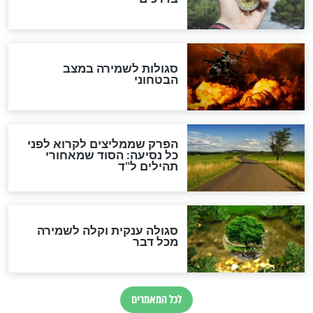
מיסטיקה וקבלה
הרב שמואל אליהו: זה המפתח
לגאולה
זהו החוק הקוסמי שמחייב את
חורבנה של איראן לפי ספר
הזוהר הקדוש
בנו של הבבא סאלי: "אלו
השניות האחרונות לפני מלחמה
עולמית"