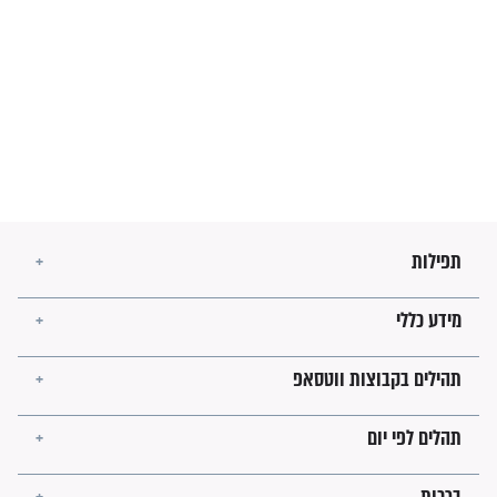
מה יהיו גבולות ארץ ישראל
בזמן הגאולה?
לכל המאמרים
ישועות תהילים
פציעת הראש של החייל הפכה
לנס רפואי בזכות...