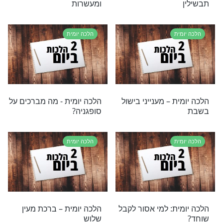
ומית
יום ג' בטבת - ברכת העץ - הנוסח הנכון ומה מברכים
ת
הלכה יומית
ת – הלכות עירוב
הלכה יומית – תרומות