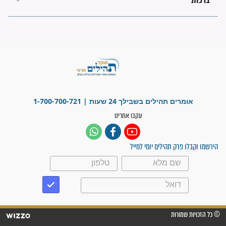
"משהו בתוכי ידע שההריון הזה
זקוק לתפילות": סיפור ישועה
מדהים בזכות התפילות מדי יום
"אשמח שתודיעו למתפללים
עלינו שהקב"ה שמע לתפילות
וחתמתי על חוזה עבודה אחרי
שנתיים של חיפוש!"
"לא להתייאש חס ושלום, גם
אם הזיווג עוד לא מגיע"