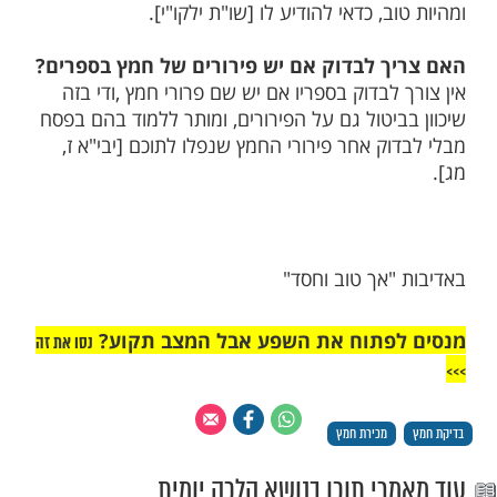
מות שלנו בתהילים
בלחיצה כאן >>>​
קת חמץ
לו קרובים לא דתיים, האם יכול למכור
החמץ בלי ידיעתם?
למכור חמץ של אדם שאינו שומר תורה ומצוות
 ידיעתו, מדין "זכין לו לאדם שלא בפניו",
ב, כדאי להודיע לו [שו"ת ילקו"י].
ך לבדוק אם יש פירורים של חמץ בספרים?
לבדוק בספריו אם יש שם פרורי חמץ ,ודי בזה
יטול גם על הפירורים, ומותר ללמוד בהם בפסח
ק אחר פירורי החמץ שנפלו לתוכם [יבי"א ז,