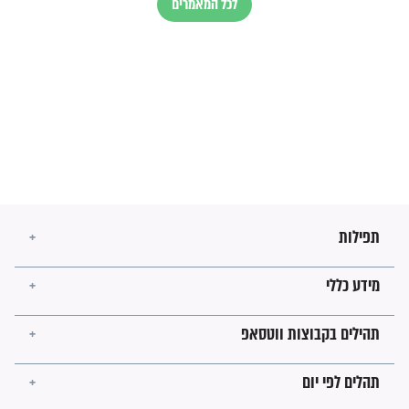
עולמית"
מה יהיו גבולות ארץ ישראל
בזמן הגאולה?
לכל המאמרים
ישועות תהילים
פציעת הראש של החייל הפכה
לנס רפואי בזכות...