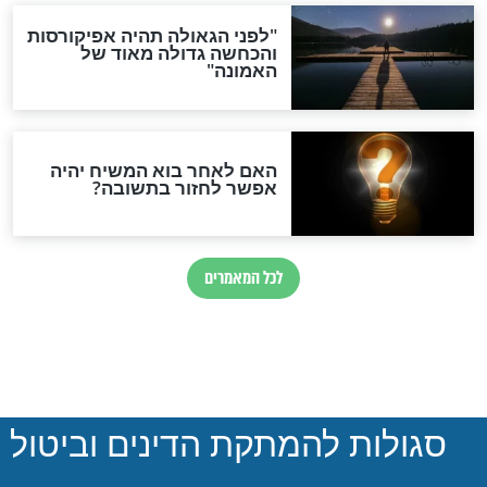
הותר לפרסום: לוחמי מילואים
נהרגו בדרום לבנון
ההסכם החשאי של טראמפ
ואיראן: בלי שקיפות ועם הרבה
סימני שאלה
המסמך האבוד שנחשף
במרתפי מוסקבה: כתב היד
הנדיר של הרשב"ם התגלה