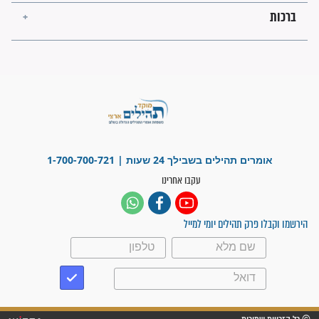
"משהו בתוכי ידע שההריון הזה
זקוק לתפילות": סיפור ישועה
מדהים בזכות התפילות מדי יום
"אשמח שתודיעו למתפללים
עלינו שהקב"ה שמע לתפילות
וחתמתי על חוזה עבודה אחרי
שנתיים של חיפוש!"
"לא להתייאש חס ושלום, גם
אם הזיווג עוד לא מגיע"