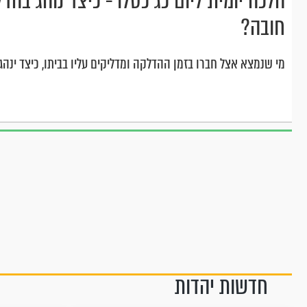
הלכה יומית ליום כג כסלו - כיצד נוהג בהד
חובה?
מי שנמצא אצל חברו בזמן ההדלקה ומדליקים עליו בביתו, כיצד ינ
חדשות יהדות