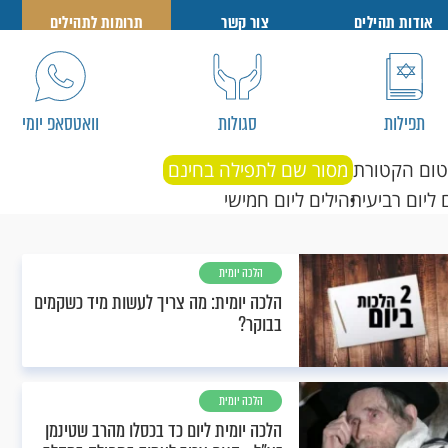
אודות תהילים
צור קשר
תרומות לתהילים
תפילות
סגולות
וואטסאפ יומי
טום הקטורת
מסור שם לתפילה בחינם
 ליום רביעי
תהילים ליום חמישי
הלכה יומית
הלכה יומית: מה צריך לעשות מיד כשקמים
בבוקר?
הלכה יומית
הלכה יומית ליום כד בכסלו מהרב שטינמן