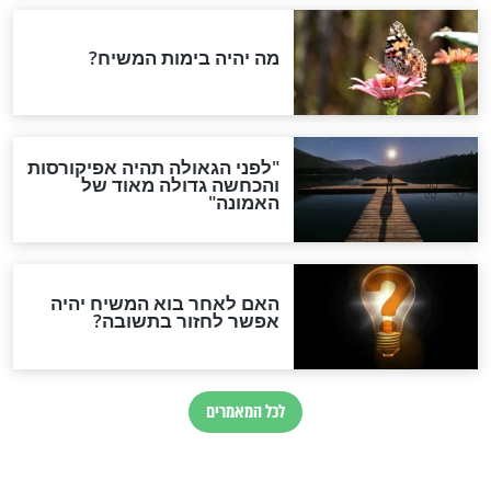
ת - דיני שבת
הלכה יומית – האסור והמותר
בחול המועד
חדשות יהדות
הותר לפרסום: לוחמי מילואים
נהרגו בדרום לבנון
ההסכם החשאי של טראמפ
ואיראן: בלי שקיפות ועם הרבה
סימני שאלה