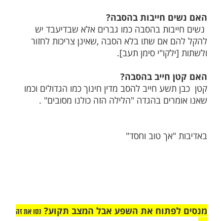
מות שלנו בתהילים
בלחיצה כאן >>>​
 הסבה, האם צריך לחזור לשתות?
 את כל ארבע הכוסות בהסבה לצד שמאל, אם
סב חוזר ושותה, וכן אם הסב לצד ימין עליו
תות [ילקו"י סימן תעב, חזו"ע עמ' ט].
ם חייבות בהסבה?
בות בהסבה כמו גברים אלא שבדיעבד יש
 אם שתו בלא הסבה ,שאינן צריכות לחזור
לקו"י סימן תעב].
 חייב בהסבה?
שע חייב להסב מדין חינוך כמו הגדולים וכמו