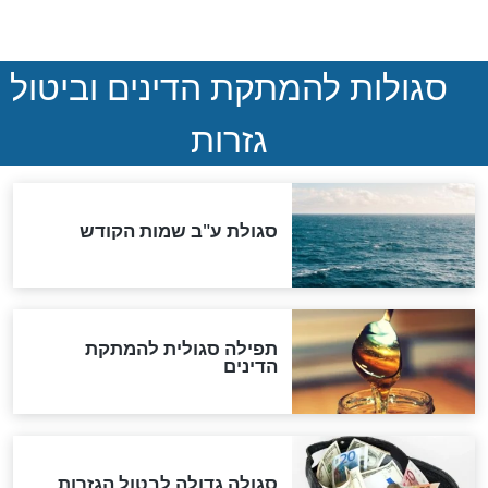
המסמך האבוד שנחשף
במרתפי מוסקבה: כתב היד
הנדיר של הרשב"ם התגלה
שורדת השואה שחוגגת 100:
"מודה לקב"ה על כל השנים"
לכל המאמרים
אחרית הימים