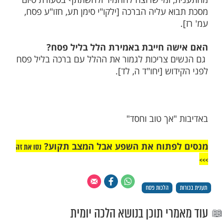
מות שלנו בתהילים
בלחיצה כאן >>>​
ם חייבות להשתתף בסיום מסכת על מנת
מתענית בכורות?
שים לא מתענות ולא פוטרות את עצמן
 ומי שרוצה להחמיר ולהשתתף בסעודת סיום
א עליה הברכה [ילקו"י סימן תע, חזו"ע פסח,
ה חייבת באמירת הלל בליל פסח?
 צריכות לגמור את ההלל עם ברכה בליל פסח
וש [יחו"ד ה, לד].