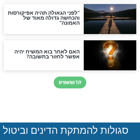
הותר לפרסום: לוחמי מילואים
נהרגו בדרום לבנון
ההסכם החשאי של טראמפ
ואיראן: בלי שקיפות ועם הרבה
סימני שאלה
המסמך האבוד שנחשף
במרתפי מוסקבה: כתב היד
הנדיר של הרשב"ם התגלה