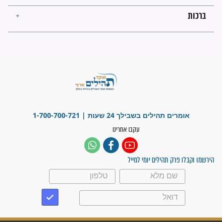
"משהו בתוכי ידע שההריון הזה
זקוק לתפילות": סיפור ישועה
מדהים בזכות התפילות מדי יום
"אשמח שתודיעו למתפללים
עלינו שהקב"ה שמע לתפילות
וחתמתי על חוזה עבודה אחרי
שנתיים של חיפוש!"
"לא להתייאש חס ושלום, גם
אם הזיווג עוד לא מגיע"