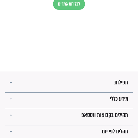
השניות האחרונות לפני מלחמה
עולמית"
מה יהיו גבולות ארץ ישראל
בזמן הגאולה?
לכל המאמרים
ישועות תהילים
פציעת הראש של החייל הפכה
לנס רפואי בזכות...